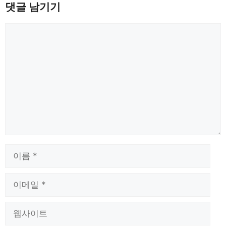
댓글 남기기
댓
글
이
름
이
메
일
웹
사