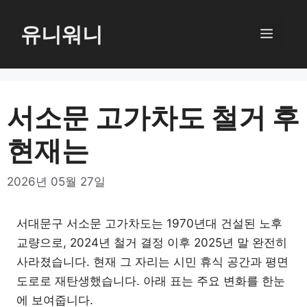
컨
텐
유니워니
메
츠
로
뉴
건
너
서소문 고가차도 철거 후
뛰
현재는
기
2026년 05월 27일
서대문구 서소문 고가차도는 1970년대 건설된 노후
교량으로, 2024년 철거 결정 이후 2025년 말 완전히
사라졌습니다. 현재 그 자리는 시민 휴식 공간과 평면
도로로 재탄생했습니다. 아래 표는 주요 변화를 한눈
에 보여줍니다.