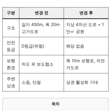
구분
변경 전
변경 후
길이 450m, 폭 20m
지상 4차선 도로 + 1
구조
고가도로
만㎡ 공원
안전
D등급(위험)
해당 없음
등급
보행
폭 10m 보행로, 자전
차도 위 보도협소
환경
거도로
주변
소음, 단절
상권 활성화 기대
상권
목차