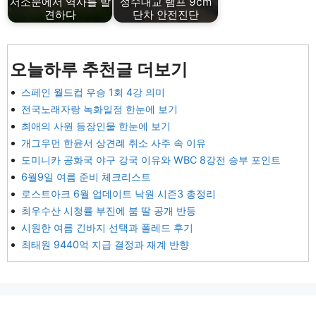
서소문에서 역사를 발
성수대교 램프 9cm
견하다
단차 안전진단
오늘하루 추천글 더보기
스페인 월드컵 우승 1회 4강 의미
전국노래자랑 녹화일정 한눈에 보기
최애의 사원 등장인물 한눈에 보기
개그우먼 한윤서 상견례 취소 사주 속 이유
도미니카 공화국 야구 강국 이유와 WBC 8강전 승부 포인트
6월9일 여름 준비 체크리스트
로스트아크 6월 업데이트 낙원 시즌3 총정리
최우수산 시청률 부진에 붐 딸 공개 반등
시원한 여름 긴바지 선택과 폴레드 후기
최태원 9440억 지급 결정과 재계 반향