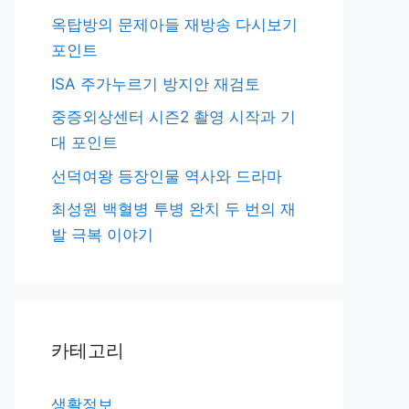
옥탑방의 문제아들 재방송 다시보기
포인트
ISA 주가누르기 방지안 재검토
중증외상센터 시즌2 촬영 시작과 기
대 포인트
선덕여왕 등장인물 역사와 드라마
최성원 백혈병 투병 완치 두 번의 재
발 극복 이야기
카테고리
생활정보