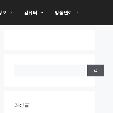
정보
컴퓨터
방송연예
검
색
최신글