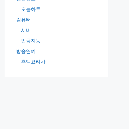
오늘하루
컴퓨터
서버
인공지능
방송연예
흑백요리사