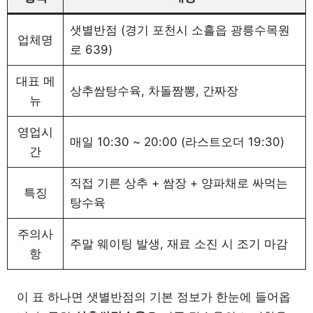
샛별반점 (경기 포천시 소흘읍 광릉수목원
업체명
로 639)
대표 메
상추쌈탕수육, 차돌짬뽕, 간짜장
뉴
영업시
매일 10:30 ~ 20:00 (라스트오더 19:30)
간
직접 기른 상추 + 쌈장 + 양파채로 싸먹는
특징
탕수육
주의사
주말 웨이팅 발생, 재료 소진 시 조기 마감
항
이 표 하나면 샛별반점의 기본 정보가 한눈에 들어옵