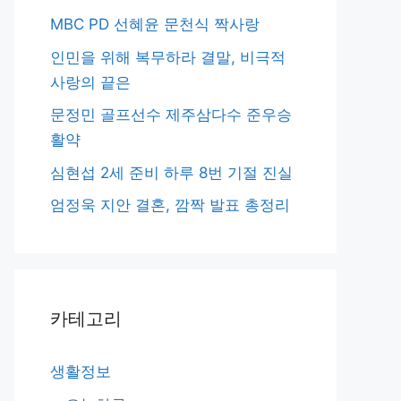
MBC PD 선혜윤 문천식 짝사랑
인민을 위해 복무하라 결말, 비극적
사랑의 끝은
문정민 골프선수 제주삼다수 준우승
활약
심현섭 2세 준비 하루 8번 기절 진실
엄정욱 지안 결혼, 깜짝 발표 총정리
카테고리
생활정보