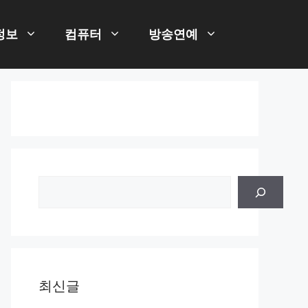
정보
컴퓨터
방송연예
검
색
최신글