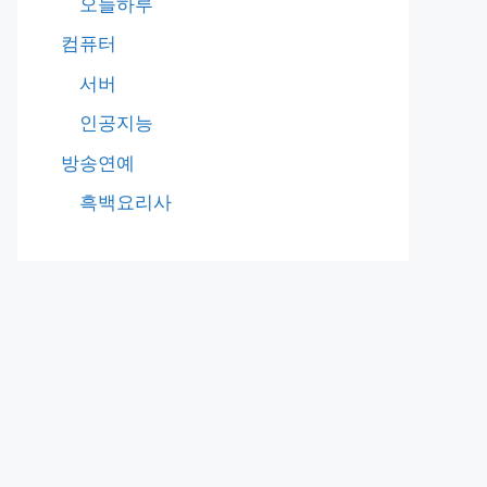
오늘하루
컴퓨터
서버
인공지능
방송연예
흑백요리사