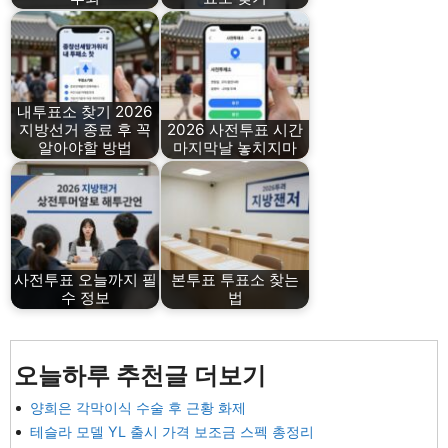
내투표소 찾기 2026
지방선거 종료 후 꼭
2026 사전투표 시간
알아야할 방법
마지막날 놓치지마
사전투표 오늘까지 필
본투표 투표소 찾는
수 정보
법
오늘하루 추천글 더보기
양희은 각막이식 수술 후 근황 화제
테슬라 모델 YL 출시 가격 보조금 스펙 총정리