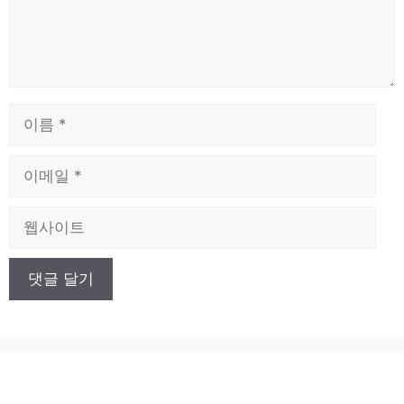
이
름
이
메
일
웹
사
이
트