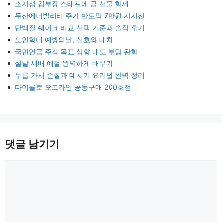
소지섭 김부장 스태프에 금 선물 화제
두산에너빌리티 주가 반토막 7만원 지지선
단백질 쉐이크 비교 선택 기준과 솔직 후기
노인학대 예방의날, 신호와 대처
국민연금 주식 목표 상향 매도 부담 완화
설날 세배 예절 완벽하게 배우기
두릅 가시 손질과 데치기 요리법 완벽 정리
다이클로 오프라인 공동구매 200호점
댓글 남기기
댓
글