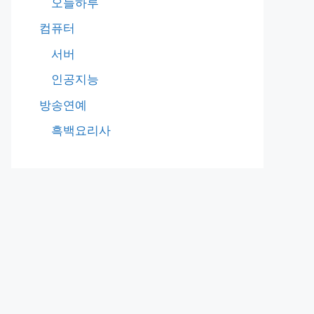
오늘하루
컴퓨터
서버
인공지능
방송연예
흑백요리사