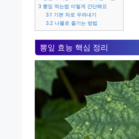
3
뽕잎 먹는법 이렇게 간단해요
3.1
기본 차로 우려내기
3.2
나물로 즐기는 방법
뽕잎 효능 핵심 정리