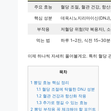
주요 효능
혈당 조절, 혈관 건강, 항산화
핵심 성분
데옥시노지리마이신(DNJ), 
부작용
저혈당 위험(약 복용자), 
먹는 법
하루 1~2잔, 식전 15~30
이제 하나씩 자세히 풀어볼게요. 특히 혈당 
목차
1
뽕잎 효능 핵심 정리
1.1
혈당 조절에 탁월한 DNJ 성분
1.2
혈관 건강과 항산화 작용
1.3
추가로 챙길 수 있는 효능
2
뽕잎 부작용 꼭 체크해야 할 포인트