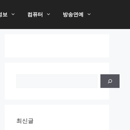
정보
컴퓨터
방송연예
검
색
최신글