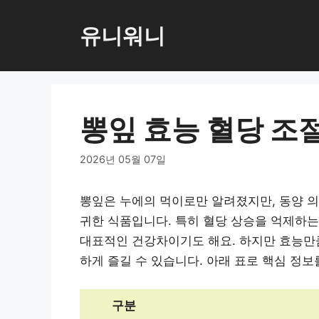
컨
텐
유니워니
츠
로
건
너
뽕잎 효능 혈당 조
뛰
기
2026년 05월 07일
뽕잎은 누에의 먹이로만 알려졌지만, 동양 
귀한 식품입니다. 특히 혈당 상승을 억제하는 
대표적인 건강차이기도 해요. 하지만 효능만
하게 즐길 수 있습니다. 아래 표로 핵심 정보
구분