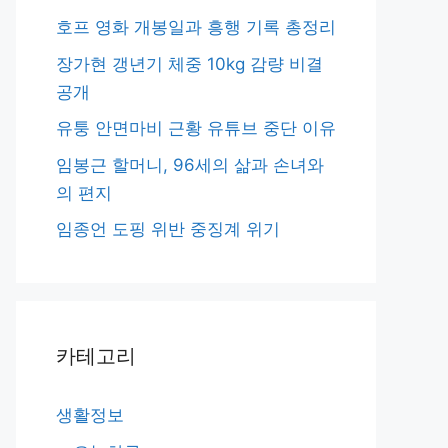
호프 영화 개봉일과 흥행 기록 총정리
장가현 갱년기 체중 10kg 감량 비결
공개
유퉁 안면마비 근황 유튜브 중단 이유
임봉근 할머니, 96세의 삶과 손녀와
의 편지
임종언 도핑 위반 중징계 위기
카테고리
생활정보