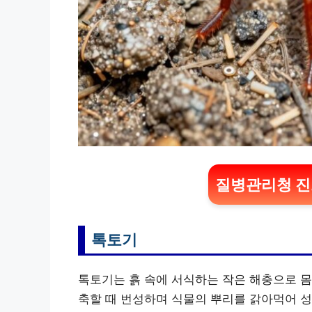
질병관리청 진
톡토기
톡토기는 흙 속에 서식하는 작은 해충으로 몸
축할 때 번성하며 식물의 뿌리를 갉아먹어 