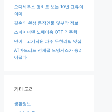
오디세우스 영화로 보는 10년 표류의
의미
결혼의 완성 등장인물 몇부작 정보
스파이더맨 노웨이홈 OTT 역주행
민이네고기낙원 파주 무한리필 맛집
AT마드리드 선제골 도밍게스가 승리
이끌다
카테고리
생활정보