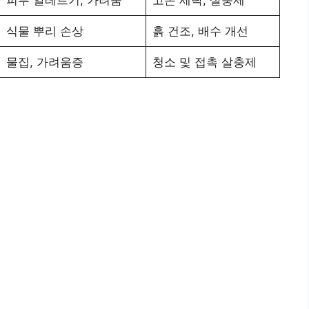
식물 뿌리 손상
흙 건조, 배수 개선
물집, 가려움증
청소 및 접촉 살충제