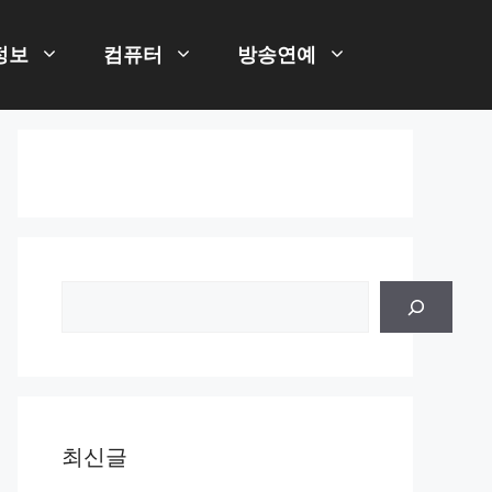
정보
컴퓨터
방송연예
검
색
최신글