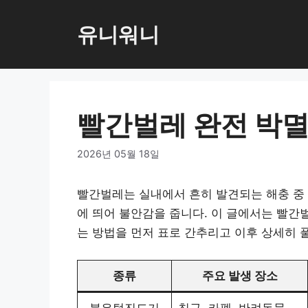
컨
텐
유니워니
츠
로
건
너
빨간벌레 완전 박멸
뛰
기
2026년 05월 18일
빨간벌레는 실내에서 흔히 발견되는 해충 중 
에 띄어 불안감을 줍니다. 이 글에서는 빨간
는 방법을 먼저 표로 간추리고 이후 상세히 
종류
주요 발생 장소
붉은털진드기
침구, 카펫, 반려동물