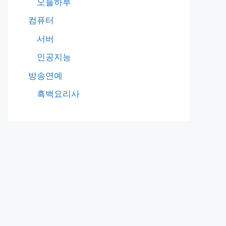
오늘하루
컴퓨터
서버
인공지능
방송연예
흑백요리사