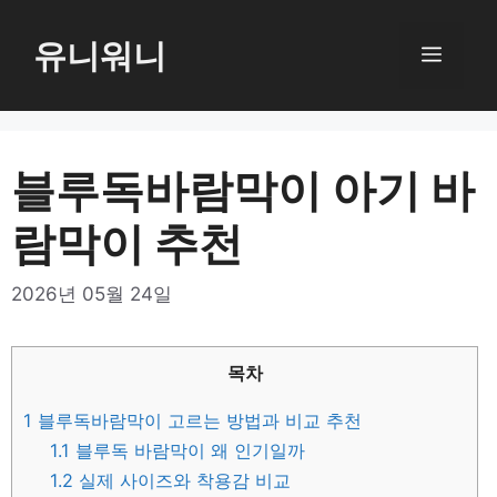
컨
텐
유니워니
메
츠
로
뉴
건
너
블루독바람막이 아기 바
뛰
람막이 추천
기
2026년 05월 24일
목차
1
블루독바람막이 고르는 방법과 비교 추천
1.1
블루독 바람막이 왜 인기일까
1.2
실제 사이즈와 착용감 비교