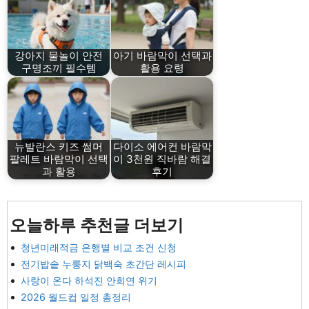
강아지 물놀이 안전
아기 바람막이 선택과
구명조끼 필수템
활용 요령
뉴발란스 키즈 썸머
다이소 에어컨 바람막
팔레트 바람막이 선택
이 3천원 직바람 해결
과 활용
후기
오늘하루 추천글 더보기
청년미래적금 은행별 비교 조건 신청
전기밥솥 누룽지 닭백숙 초간단 레시피
사랑이 온다 하석진 안희연 위기
2026 월드컵 일정 총정리