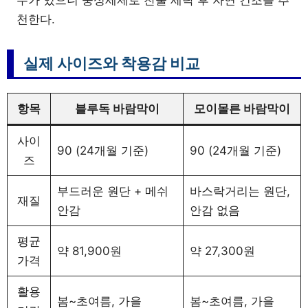
우가 있으니 중성세제로 찬물 세탁 후 자연 건조를 추
천한다.
실제 사이즈와 착용감 비교
항목
블루독 바람막이
모이몰른 바람막이
사이
90 (24개월 기준)
90 (24개월 기준)
즈
부드러운 원단 + 메쉬
바스락거리는 원단,
재질
안감
안감 없음
평균
약 81,900원
약 27,300원
가격
활용
봄~초여름, 가을
봄~초여름, 가을