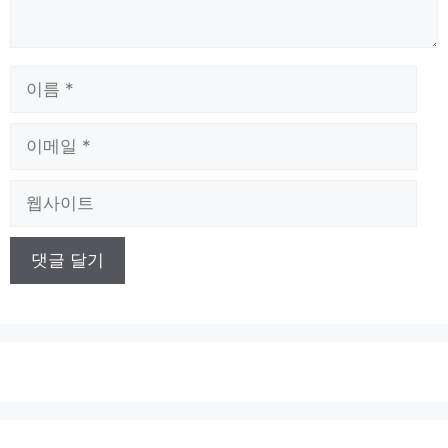
이
름
이
메
일
웹
사
이
트