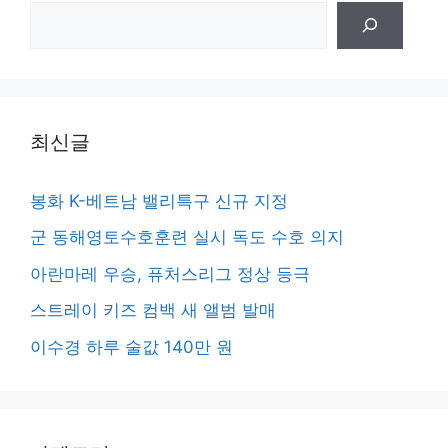
검
색
최신글
봉화 K-베트남 밸리특구 신규 지정
군 동해영토수호훈련 실시 독도 수호 의지
아란마레 우승, 퓨처스리그 정상 등극
스트레이 키즈 컴백 새 앨범 발매
이수경 하루 술값 140만 원