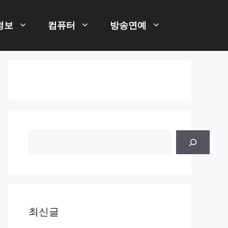
정보
컴퓨터
방송연예
검
색
최신글