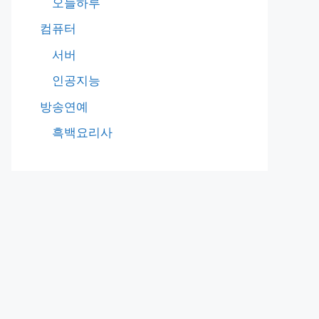
오늘하루
컴퓨터
서버
인공지능
방송연예
흑백요리사