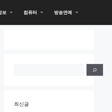
정보
컴퓨터
방송연예
검
색
최신글