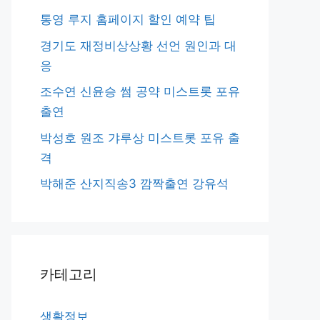
통영 루지 홈페이지 할인 예약 팁
경기도 재정비상상황 선언 원인과 대
응
조수연 신윤승 썸 공약 미스트롯 포유
출연
박성호 원조 갸루상 미스트롯 포유 출
격
박해준 산지직송3 깜짝출연 강유석
카테고리
생활정보