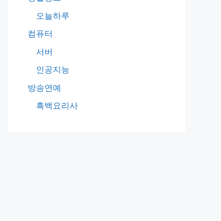
오늘하루
컴퓨터
서버
인공지능
방송연예
흑백요리사