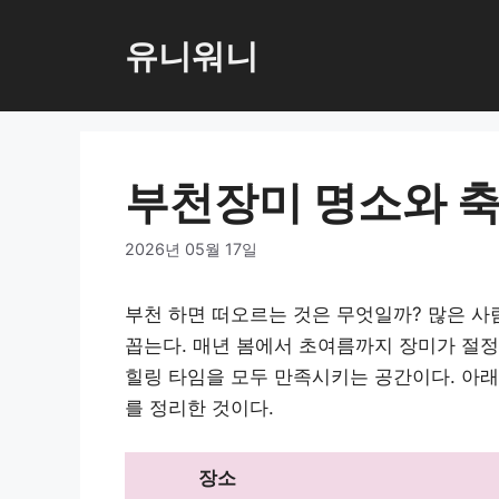
컨
텐
유니워니
츠
로
건
너
부천장미 명소와 축
뛰
기
2026년 05월 17일
부천 하면 떠오르는 것은 무엇일까? 많은 
꼽는다. 매년 봄에서 초여름까지 장미가 절정
힐링 타임을 모두 만족시키는 공간이다. 아래
를 정리한 것이다.
장소