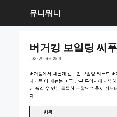
컨
텐
유니워니
츠
로
건
너
버거킹 보일링 씨푸
뛰
기
2026년 06월 25일
버거킹에서 새롭게 선보인 보일링 씨푸드 버
다가온 이 메뉴는 미국 남부 루이지애나식 해
에 즐길 수 있는 독특한 조합으로 출시 전부
다.
항목