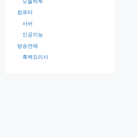
오늘하루
컴퓨터
서버
인공지능
방송연예
흑백요리사