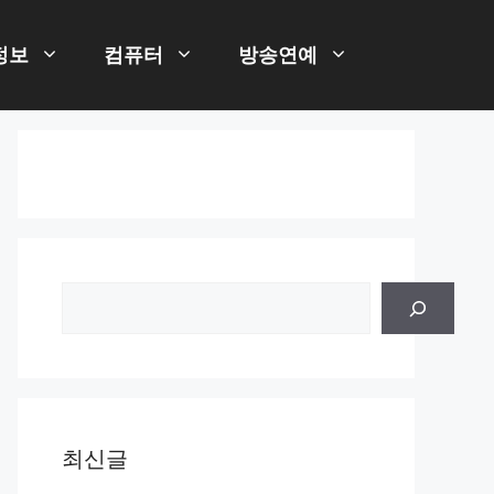
정보
컴퓨터
방송연예
검
색
최신글