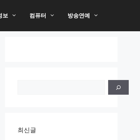
정보
컴퓨터
방송연예
검
색
최신글