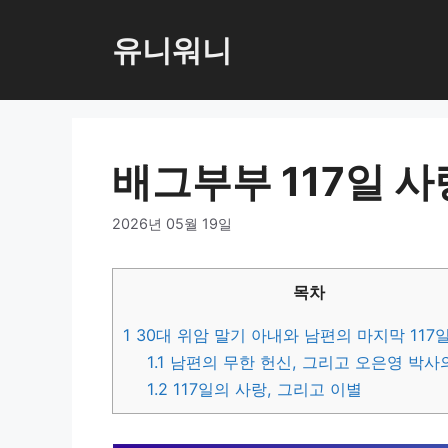
컨
텐
유니워니
츠
로
건
너
배그부부 117일 사
뛰
기
2026년 05월 19일
목차
1
30대 위암 말기 아내와 남편의 마지막 117
1.1
남편의 무한 헌신, 그리고 오은영 박사
1.2
117일의 사랑, 그리고 이별