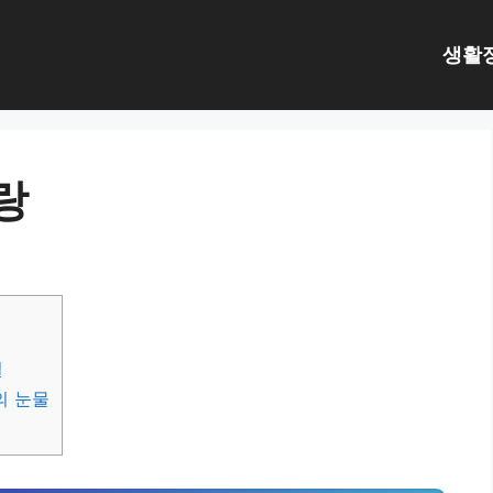
생활
랑
일
의 눈물