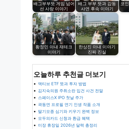
배그부부뜻 게임 넘어
배그 부부 뜻과 감동
코인
선 사랑 이야기
사연 후속 이야기
황정민 아내 재테크
한상진 아내 이야기
이야기
진짜 진실
오늘하루 추천글 더보기
액티브 ETF 뜻과 투자 방법
김지숙의원 주취소란 입건 사건 전말
스페이스X IPO 첫날 주가
곽동연 프로필 연기 인생 작품 소개
딸기모종 심기와 키우기 완벽 정보
모두의카드 신청과 환급 혜택
미장 휴장일 2026년 달력 총정리