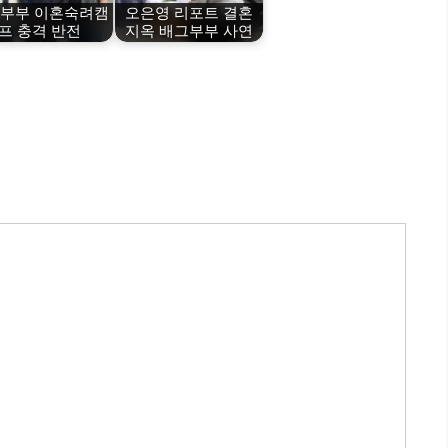
부부 이혼숙려캠
오은영 리포트 결혼
프 충격 반전
지옥 배그부부 사연