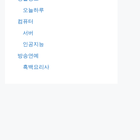
오늘하루
컴퓨터
서버
인공지능
방송연예
흑백요리사