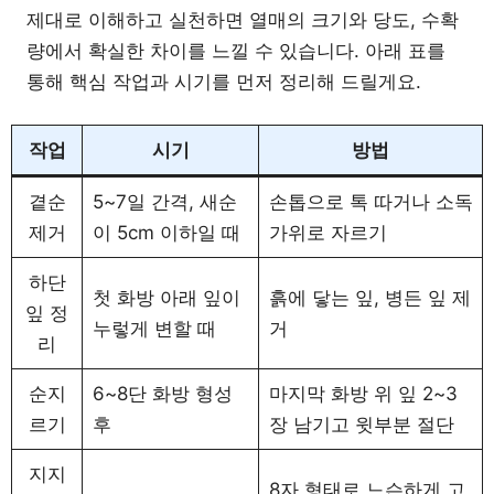
제대로 이해하고 실천하면 열매의 크기와 당도, 수확
량에서 확실한 차이를 느낄 수 있습니다. 아래 표를
통해 핵심 작업과 시기를 먼저 정리해 드릴게요.
작업
시기
방법
곁순
5~7일 간격, 새순
손톱으로 톡 따거나 소독
제거
이 5cm 이하일 때
가위로 자르기
하단
첫 화방 아래 잎이
흙에 닿는 잎, 병든 잎 제
잎 정
누렇게 변할 때
거
리
순지
6~8단 화방 형성
마지막 화방 위 잎 2~3
르기
후
장 남기고 윗부분 절단
지지
8자 형태로 느슨하게 고