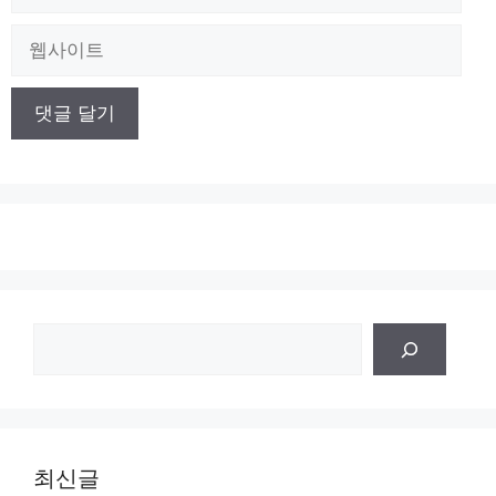
메
일
웹
사
이
트
검
색
최신글