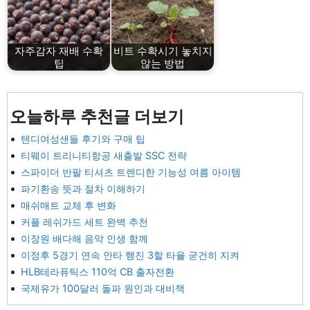
자주감자 재배 수확
비트 수확시기 놓치지
팁
않는 방법
오늘하루 추천글 더보기
텐디여성샌들 후기와 구매 팁
티웨이 트리니티항공 새출발 SSC 전략
스파이더 반팔 티셔츠 트렌디한 기능성 여름 아이템
파기환송 뜻과 절차 이해하기
매쉬매트 교체 후 변화
커플 레쉬가드 세트 완벽 추천
이장원 배다해 음악 인생 함께
이정후 5경기 연속 안타 행진 3할 타율 굳건히 지켜
HLB테라퓨틱스 110억 CB 출자전환
국제유가 100달러 돌파 원인과 대비책