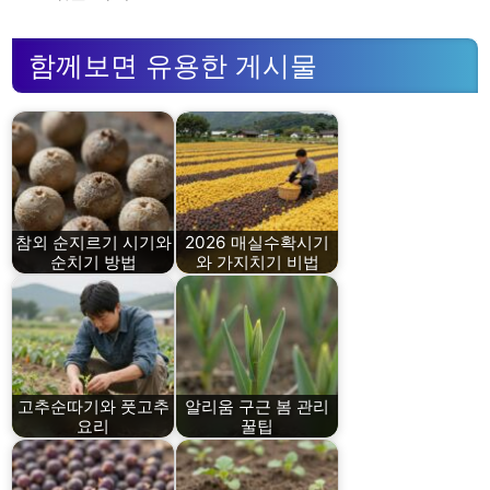
함께보면 유용한 게시물
참외 순지르기 시기와
2026 매실수확시기
순치기 방법
와 가지치기 비법
고추순따기와 풋고추
알리움 구근 봄 관리
요리
꿀팁