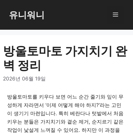
컨
텐
유니워니
메
츠
로
뉴
건
너
방울토마토 가지치기 완
뛰
벽 정리
기
2026년 06월 19일
방울토마토를 키우다 보면 어느 순간 줄기와 잎이 무
성하게 자라면서 ‘이제 어떻게 해야 하지?’라는 고민
이 생기기 마련입니다. 특히 베란다나 텃밭에서 처음
키우는 분들은 가지치기와 곁순 제거, 순지르기 같은
작업이 낯설게 느껴질 수 있어요. 하지만 이 과정을