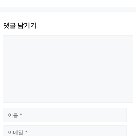
댓글 남기기
댓
글
이
름
이