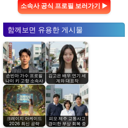
소속사 공식 프로필 보러가기 ▶
함께보면 유용한 게시물
손빈아 가수 프로필
김고은 배우 연기 세
나이 키 고향 소속사
계와 대표작
크레이지 아케이드
피오 제주 교통사고
2026 최신 공략
경미한 부상 회복 중