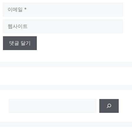
이
메
일
웹
사
이
트
검
색