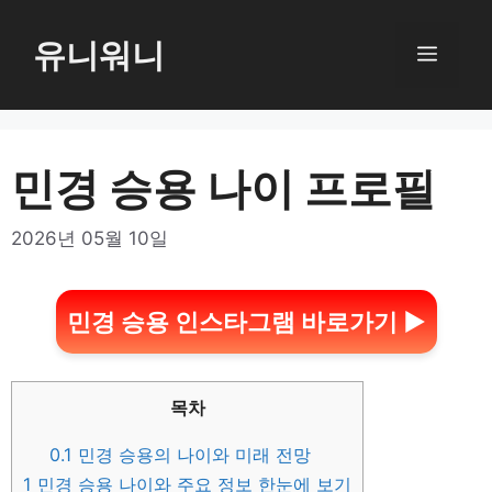
컨
텐
유니워니
메
츠
로
뉴
건
너
민경 승용 나이 프로필
뛰
기
2026년 05월 10일
민경 승용 인스타그램 바로가기 ▶
목차
0.1
민경 승용의 나이와 미래 전망
1
민경 승용 나이와 주요 정보 한눈에 보기