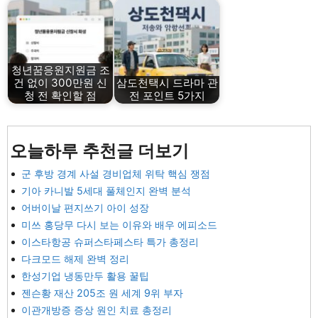
청년꿈응원지원금 조
건 없이 300만원 신
삼도천택시 드라마 관
청 전 확인할 점
전 포인트 5가지
오늘하루 추천글 더보기
군 후방 경계 사설 경비업체 위탁 핵심 쟁점
기아 카니발 5세대 풀체인지 완벽 분석
어버이날 편지쓰기 아이 성장
미쓰 홍당무 다시 보는 이유와 배우 에피소드
이스타항공 슈퍼스타페스타 특가 총정리
다크모드 해제 완벽 정리
한성기업 냉동만두 활용 꿀팁
젠슨황 재산 205조 원 세계 9위 부자
이관개방증 증상 원인 치료 총정리