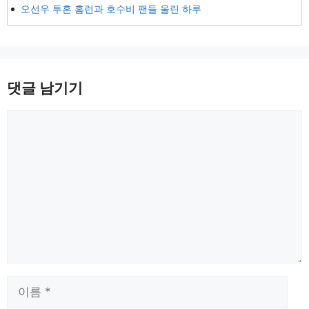
오선우 투혼 홈런과 호수비 팬들 울린 하루
댓글 남기기
댓
글
이
름