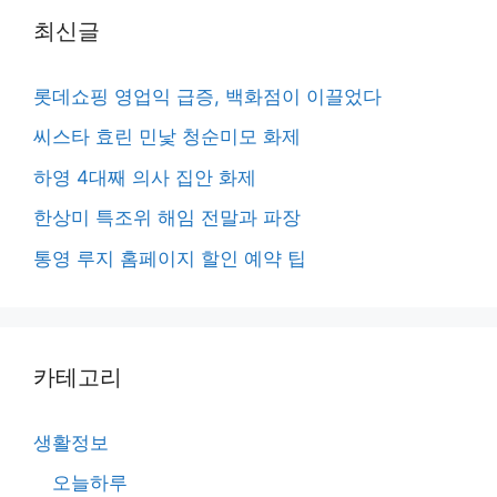
최신글
롯데쇼핑 영업익 급증, 백화점이 이끌었다
씨스타 효린 민낯 청순미모 화제
하영 4대째 의사 집안 화제
한상미 특조위 해임 전말과 파장
통영 루지 홈페이지 할인 예약 팁
카테고리
생활정보
오늘하루