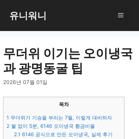
컨
텐
유니워니
메
츠
로
뉴
건
너
무더위 이기는 오이냉국
뛰
과 광명동굴 팁
기
2026년 07월 01일
목차
1
무더위가 기승을 부리는 7월, 이렇게 대비하자
2
불 없이 5분, 6146 오이냉국 황금비율
2.1
6146 공식으로 만든 오이냉국, 실제 후기