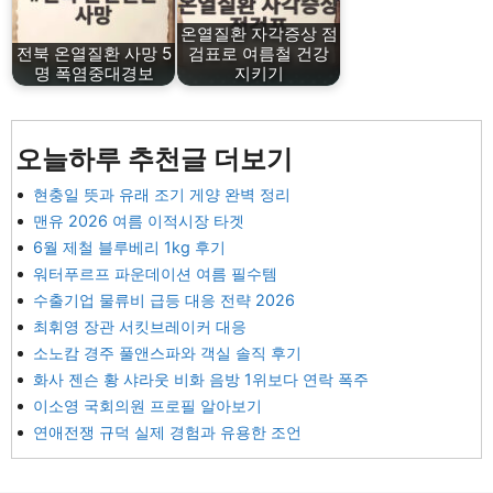
온열질환 자각증상 점
전북 온열질환 사망 5
검표로 여름철 건강
명 폭염중대경보
지키기
오늘하루 추천글 더보기
현충일 뜻과 유래 조기 게양 완벽 정리
맨유 2026 여름 이적시장 타겟
6월 제철 블루베리 1kg 후기
워터푸르프 파운데이션 여름 필수템
수출기업 물류비 급등 대응 전략 2026
최휘영 장관 서킷브레이커 대응
소노캄 경주 풀앤스파와 객실 솔직 후기
화사 젠슨 황 샤라웃 비화 음방 1위보다 연락 폭주
이소영 국회의원 프로필 알아보기
연애전쟁 규덕 실제 경험과 유용한 조언