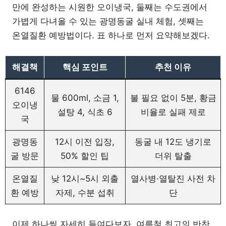
만에 완성하는 시원한 오이냉국, 둘째는 수도권에서
가볍게 다녀올 수 있는 광명동굴 실내 체험, 셋째는
온열질환 예방법이다. 표 하나로 먼저 요약해보겠다.
해결책
핵심 포인트
추천 이유
6146
물 600ml, 소금 1,
불 필요 없이 5분, 황금
오이냉
설탕 4, 식초 6
비율로 실패 제로
국
광명동
12시 이전 입장,
동굴 내 12도 냉기로
굴 방문
50% 할인 팁
더위 탈출
온열질
낮 12시~5시 외출
열사병·열탈진 사전 차
환 예방
자제, 수분 섭취
단
이제 하나씩 자세히 들여다보자. 여름철 최고의 반찬