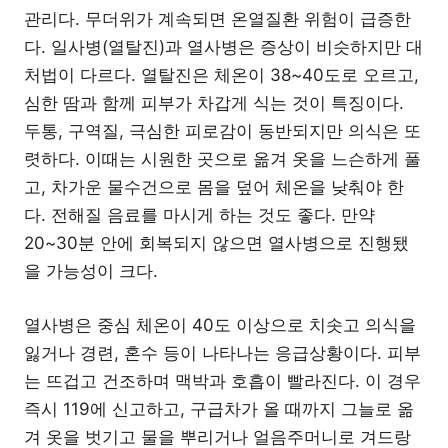
관리다. 무더위가 계속되면 온열질환 위험이 급증한
다. 일사병(열탈진)과 열사병은 증상이 비슷하지만 대
처법이 다르다. 열탈진은 체온이 38~40도로 오르고,
심한 땀과 함께 피부가 차갑게 식는 것이 특징이다.
두통, 구역질, 극심한 피로감이 동반되지만 의식은 또
렷하다. 이때는 시원한 곳으로 옮겨 옷을 느슨하게 풀
고, 차가운 물수건으로 몸을 덮어 체온을 낮춰야 한
다. 전해질 음료를 마시게 하는 것도 좋다. 만약
20~30분 안에 회복되지 않으면 열사병으로 진행됐
을 가능성이 크다.
열사병은 중심 체온이 40도 이상으로 치솟고 의식을
잃거나 경련, 혼수 등이 나타나는 응급상황이다. 피부
는 뜨겁고 건조하며 맥박과 호흡이 빨라진다. 이 경우
즉시 119에 신고하고, 구급차가 올 때까지 그늘로 옮
겨 옷을 벗기고 물을 뿌리거나 얼음주머니로 겨드랑