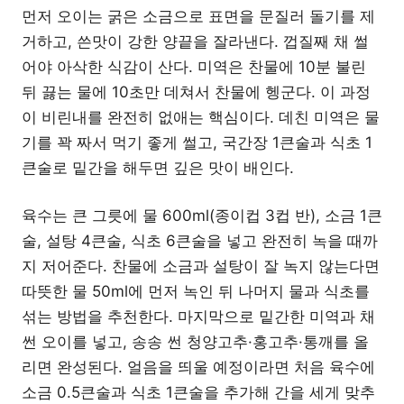
먼저 오이는 굵은 소금으로 표면을 문질러 돌기를 제
거하고, 쓴맛이 강한 양끝을 잘라낸다. 껍질째 채 썰
어야 아삭한 식감이 산다. 미역은 찬물에 10분 불린
뒤 끓는 물에 10초만 데쳐서 찬물에 헹군다. 이 과정
이 비린내를 완전히 없애는 핵심이다. 데친 미역은 물
기를 꽉 짜서 먹기 좋게 썰고, 국간장 1큰술과 식초 1
큰술로 밑간을 해두면 깊은 맛이 배인다.
육수는 큰 그릇에 물 600ml(종이컵 3컵 반), 소금 1큰
술, 설탕 4큰술, 식초 6큰술을 넣고 완전히 녹을 때까
지 저어준다. 찬물에 소금과 설탕이 잘 녹지 않는다면
따뜻한 물 50ml에 먼저 녹인 뒤 나머지 물과 식초를
섞는 방법을 추천한다. 마지막으로 밑간한 미역과 채
썬 오이를 넣고, 송송 썬 청양고추·홍고추·통깨를 올
리면 완성된다. 얼음을 띄울 예정이라면 처음 육수에
소금 0.5큰술과 식초 1큰술을 추가해 간을 세게 맞추