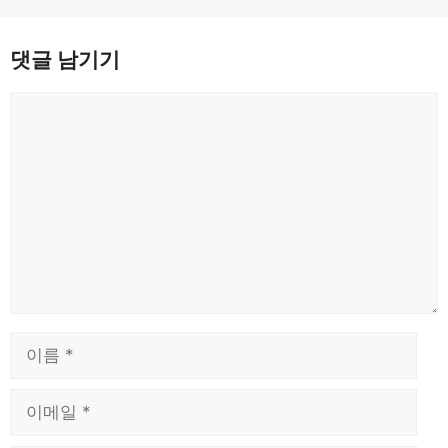
댓글 남기기
댓
글
이
름
이
메