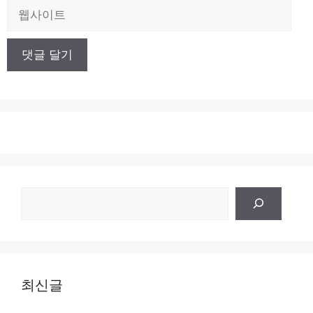
일
웹
사
이
트
검
색
최신글