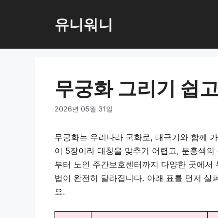
컨
텐
유니워니
츠
로
건
너
무궁화 그리기 쉽고
뛰
기
2026년 05월 31일
무궁화는 우리나라 국화로, 태극기와 함께 가
이 5장이라 대칭을 맞추기 어렵고, 분홍색의
부터 노인 주간보호센터까지 다양한 곳에서 
법이 완전히 달라집니다. 아래 표를 먼저 살
요.