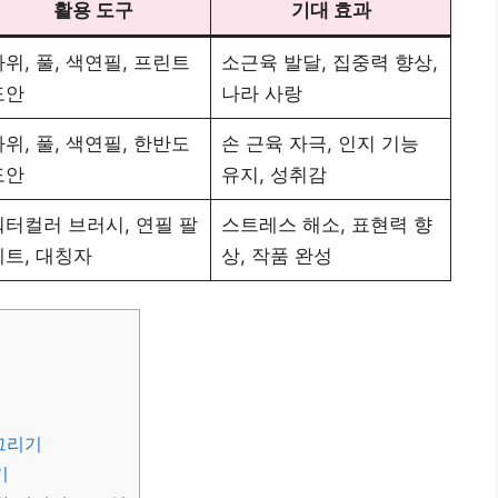
활용 도구
기대 효과
위, 풀, 색연필, 프린트
소근육 발달, 집중력 향상,
도안
나라 사랑
위, 풀, 색연필, 한반도
손 근육 자극, 인지 기능
도안
유지, 성취감
워터컬러 브러시, 연필 팔
스트레스 해소, 표현력 향
레트, 대칭자
상, 작품 완성
그리기
기