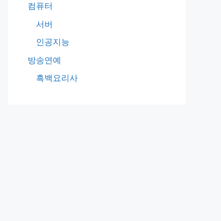
컴퓨터
서버
인공지능
방송연예
흑백요리사