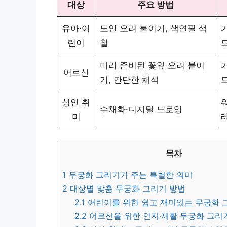
대상
주요 방법
유아·어
도안 오려 붙이기, 색연필 색
가
린이
칠
미리 준비된 꽃잎 오려 붙이
가
어르신
기, 간단한 채색
성인 취
수채화·디지털 드로잉
미
목차
1
무궁화 그리기가 주는 특별한 의미
2
대상별 맞춤 무궁화 그리기 방법
2.1
어린이를 위한 쉽고 재미있는 무궁화 
2.2
어르신을 위한 인지·재활 무궁화 그리