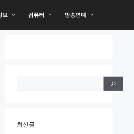
정보
컴퓨터
방송연예
검
색
최신글