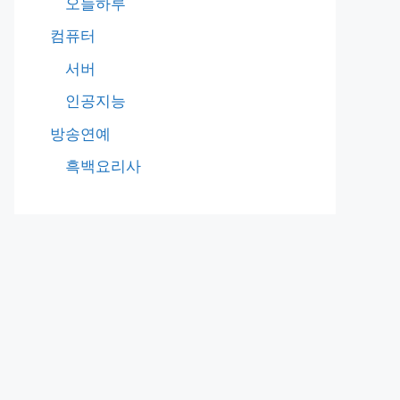
오늘하루
컴퓨터
서버
인공지능
방송연예
흑백요리사