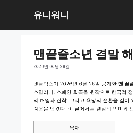
컨
텐
유니워니
츠
로
건
너
맨끝줄소년 결말 해
뛰
기
2026년 06월 28일
넷플릭스가 2026년 6월 26일 공개한
맨 끝
스릴러다. 스페인 희곡을 원작으로 한국적 정
의 허영과 집착, 그리고 욕망의 순환을 깊이
여운을 남겼다. 이 글에서는 결말의 의미와 
목차