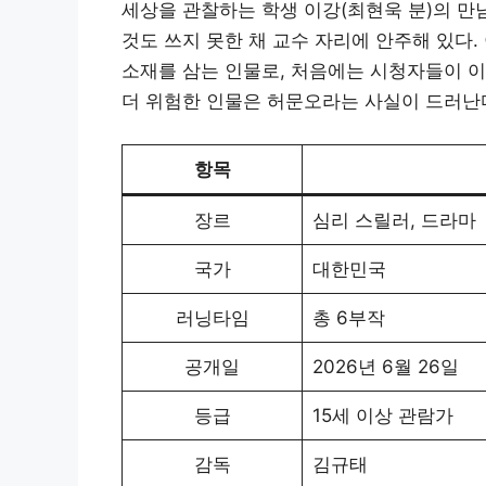
세상을 관찰하는 학생 이강(최현욱 분)의 만
것도 쓰지 못한 채 교수 자리에 안주해 있다
소재를 삼는 인물로, 처음에는 시청자들이 
더 위험한 인물은 허문오라는 사실이 드러난
항목
장르
심리 스릴러, 드라마
국가
대한민국
러닝타임
총 6부작
공개일
2026년 6월 26일
등급
15세 이상 관람가
감독
김규태