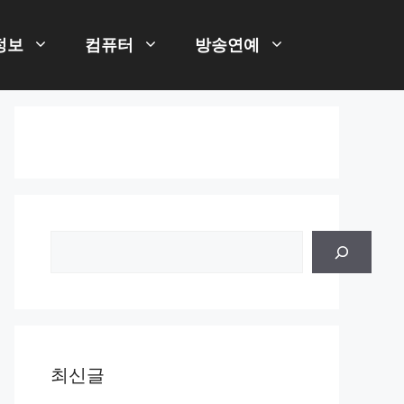
정보
컴퓨터
방송연예
검
색
최신글