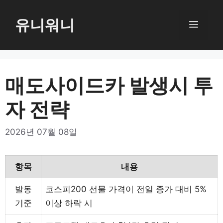
컨
텐
유니워니
메
츠
로
뉴
건
너
매도사이드카 발생시 투
뛰
자 전략
기
2026년 07월 08일
항목
내용
발동
코스피200 선물 가격이 전일 종가 대비 5%
기준
이상 하락 시