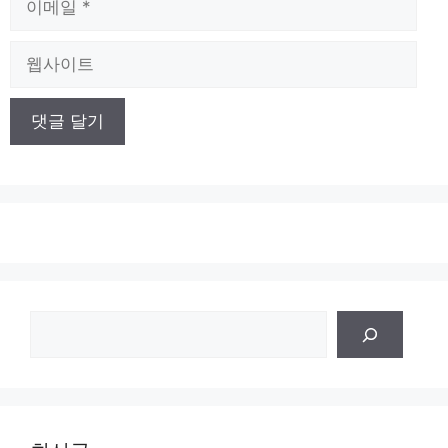
메
일
웹
사
이
트
검
색