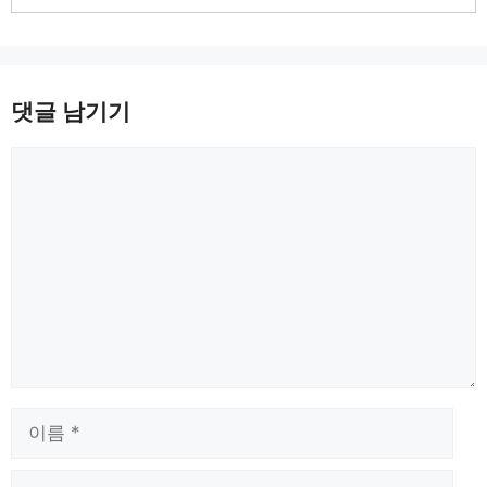
댓글 남기기
댓
글
이
름
이