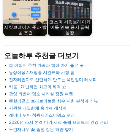
코스피 서킷브레이커
서킷브레이커 뜻과 발
이틀 연속 증시 급락
동 조건
상황
오늘하루 추천글 더보기
봄 여행지 추천 가족과 함께 가기 좋은 곳
동상이몽2 재방송 시간표와 시청 팁
전자레인지로 간단하게 만드는 쑥인절미 레시피
키움 LG 난타전 최고의 타격 쇼
광양 라벤더 명소 사라실 정원 여행
펜할리곤스 브라브라브룸 향수 시향 분석과 리뷰
시원한 과일화채 홈카페 레시피
레이디 두아 청룡시리즈어워즈 수상
2026년 소서 본격 더위 시작 슬랩 브레드로 건강 관리
노린재나무 꽃 솜털 같은 하얀 향기