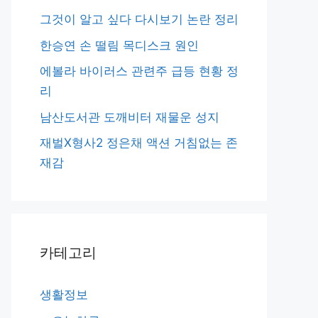
그것이 알고 싶다 다시보기 논란 정리
한승연 손 떨림 목디스크 원인
에볼라 바이러스 관련주 급등 현황 정
리
남산도서관 도깨비터 재물운 성지
재벌X형사2 정은채 액션 거침없는 존
재감
카테고리
생활정보