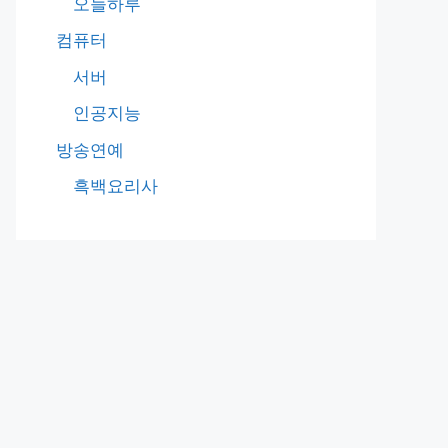
오늘하루
컴퓨터
서버
인공지능
방송연예
흑백요리사