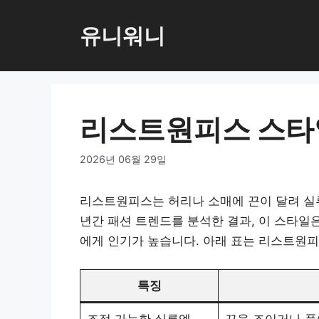
컨
텐
유니워니
츠
로
건
너
리스트원피스 스타
뛰
기
2026년 06월 29일
리스트원피스는 허리나 소매에 끈이 달려 실루
년간 패션 트렌드를 분석한 결과, 이 스타일은
에게 인기가 높습니다. 아래 표는 리스트원피
특징
조절 가능한 실루엣
끈을 조이거나 풀