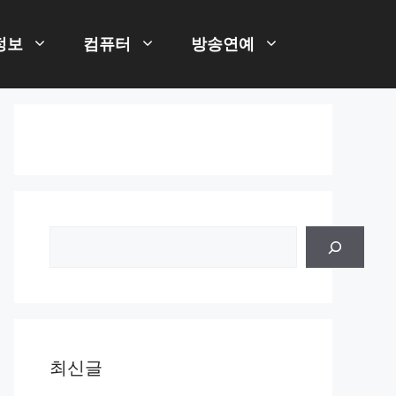
정보
컴퓨터
방송연예
검
색
최신글