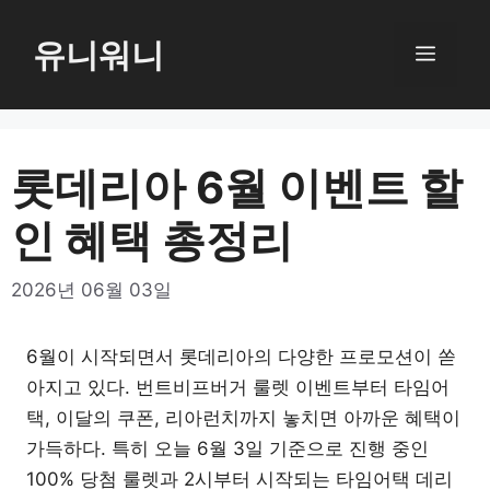
컨
텐
유니워니
메
츠
로
뉴
건
너
롯데리아 6월 이벤트 할
뛰
인 혜택 총정리
기
2026년 06월 03일
6월이 시작되면서 롯데리아의 다양한 프로모션이 쏟
아지고 있다. 번트비프버거 룰렛 이벤트부터 타임어
택, 이달의 쿠폰, 리아런치까지 놓치면 아까운 혜택이
가득하다. 특히 오늘 6월 3일 기준으로 진행 중인
100% 당첨 룰렛과 2시부터 시작되는 타임어택 데리