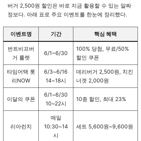
버거 2,500원 할인은 바로 지금 활용할 수 있는 알짜
정보다. 아래 표로 주요 이벤트를 한눈에 정리했다.
이벤트명
기간
핵심 혜택
번트비프버
100% 당첨, 무료/50%
6/1~6/30
거 룰렛
할인 쿠폰
타임어택 롯
6/3~6/16
데리버거 2,500원, 치킨
리NOW
14~18시
너겟 2,000원
6/1~6/30
이달의 쿠폰
10종 할인, 최대 23%
10~22시
매일
리아런치
10:30~14
세트 5,600원~9,600원
시