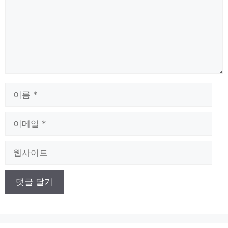
이
름
이
메
일
웹
사
이
트