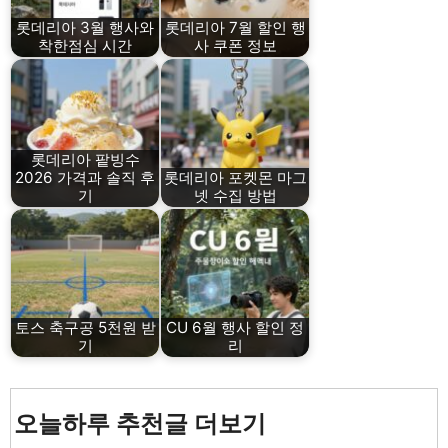
롯데리아 3월 행사와
롯데리아 7월 할인 행
착한점심 시간
사 쿠폰 정보
롯데리아 팥빙수
2026 가격과 솔직 후
롯데리아 포켓몬 마그
기
넷 수집 방법
토스 축구공 5천원 받
CU 6월 행사 할인 정
기
리
오늘하루 추천글 더보기