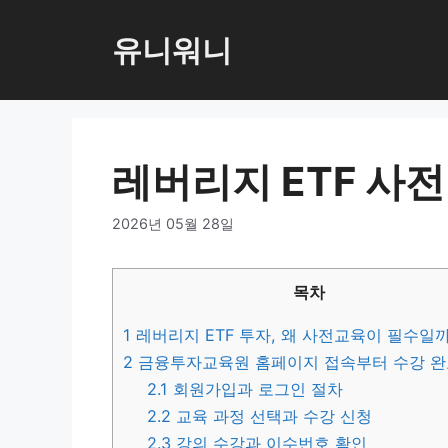
컨
텐
유니워니
츠
로
건
너
레버리지 ETF 사
뛰
기
2026년 05월 28일
목차
1
레버리지 ETF 투자, 왜 사전교육이 필수일
2
금융투자교육원 홈페이지 접속부터 수강 
2.1
회원가입과 로그인 절차
2.2
교육 과정 선택과 수강 신청
2.3
강의 수강과 이수번호 확인