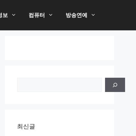
정보
컴퓨터
방송연예
검
색
최신글