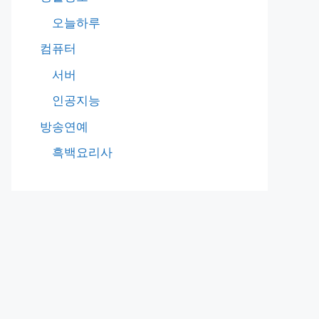
오늘하루
컴퓨터
서버
인공지능
방송연예
흑백요리사