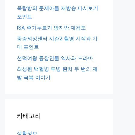
옥탑방의 문제아들 재방송 다시보기
포인트
ISA 주가누르기 방지안 재검토
중증외상센터 시즌2 촬영 시작과 기
대 포인트
선덕여왕 등장인물 역사와 드라마
최성원 백혈병 투병 완치 두 번의 재
발 극복 이야기
카테고리
생활정보