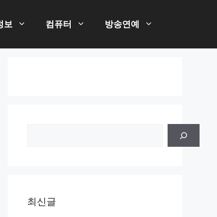
정보
컴퓨터
방송연예
검
색
최신글