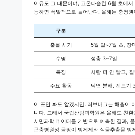
이유도 그 때문이며, 고온다습한 6월 초에서 
등하면 폭발적으로 늘어난다. 올해는 충청권
구분
출몰 시기
5월 말~7월 초, 장
수명
성충 3~7일
특징
사람 피 안 빨고, 질
주요 활동
낙엽 분해, 진드기 
이 표만 봐도 알겠지만, 러브버그는 해충이 
니다. 그래서 국립산림과학원은 올해도 친환경 
시민과학 데이터를 기반으로 예측한 결과, 올
곤충병원성 곰팡이 방제제와 식물추출물 방제