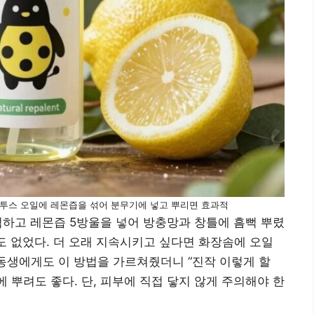
투스 오일에 레몬즙을 섞어 분무기에 넣고 뿌리면 효과적
희석하고 레몬즙 5방울을 넣어 방충망과 창틀에 흠뻑 뿌렸
임도 없었다. 더 오래 지속시키고 싶다면 화장솜에 오일
 동생에게도 이 방법을 가르쳐줬더니 “진작 이렇게 할
에 뿌려도 좋다. 단, 피부에 직접 닿지 않게 주의해야 한