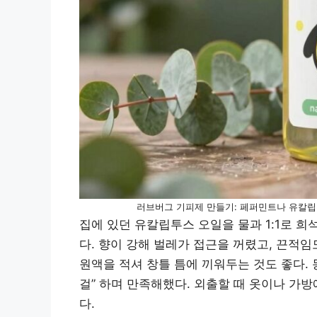
러브버그 기피제 만들기: 페퍼민트나 유칼립
집에 있던 유칼립투스 오일을 물과 1:1로 
다. 향이 강해 벌레가 접근을 꺼렸고, 끈적
원액을 적셔 창틀 틈에 끼워두는 것도 좋다.
걸” 하며 만족해했다. 외출할 때 옷이나 가방
다.