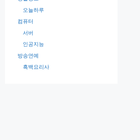
오늘하루
컴퓨터
서버
인공지능
방송연예
흑백요리사