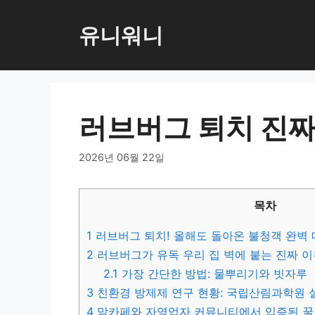
컨
텐
유니워니
츠
로
건
너
러브버그 퇴치 진짜
뛰
기
2026년 06월 22일
목차
1
러브버그 퇴치! 올해도 돌아온 불청객 완벽
2
러브버그가 유독 우리 집 벽에 붙는 진짜 이
2.1
가장 간단한 방법: 물뿌리기와 빗자루
3
친환경 방제제 연구 현황: 국립산림과학원 
4
맘카페와 자영업자 커뮤니티에서 입증된 꿀팁