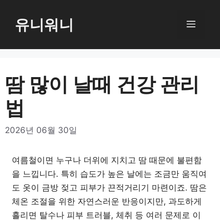
컨
텐
유니워니
메
츠
로
뉴
건
너
땀 많이 날때 건강 관리
뛰
법
기
2026년 06월 30일
여름철이면 누구나 더위에 지치고 땀 때문에 불편함
을 느낍니다. 특히 습도가 높은 날에는 조금만 움직여
도 옷이 금방 젖고 피부가 끈적거리기 마련이죠. 땀은
체온 조절을 위한 자연스러운 반응이지만, 과도하게
흘리면 탈수나 피부 트러블, 체취 등 여러 문제로 이