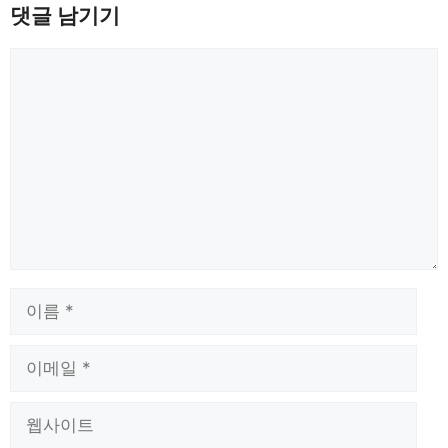
댓글 남기기
댓
글
이
름
이
메
일
웹
사