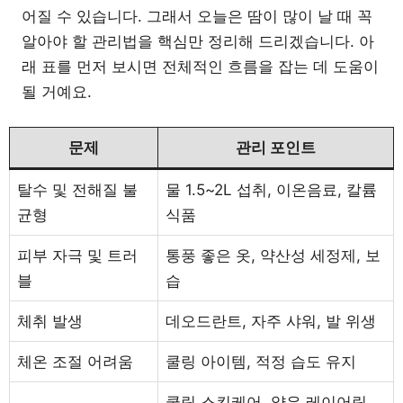
어질 수 있습니다. 그래서 오늘은 땀이 많이 날 때 꼭
알아야 할 관리법을 핵심만 정리해 드리겠습니다. 아
래 표를 먼저 보시면 전체적인 흐름을 잡는 데 도움이
될 거예요.
문제
관리 포인트
탈수 및 전해질 불
물 1.5~2L 섭취, 이온음료, 칼륨
균형
식품
피부 자극 및 트러
통풍 좋은 옷, 약산성 세정제, 보
블
습
체취 발생
데오드란트, 자주 샤워, 발 위생
체온 조절 어려움
쿨링 아이템, 적정 습도 유지
쿨링 스킨케어, 얇은 레이어링,