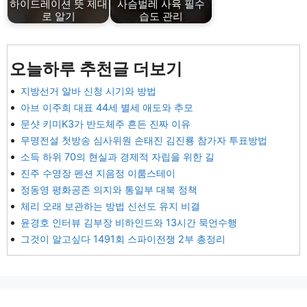
하이드레이션 뜻 제대
사슴벌레 사육 필수
로 알기
습도 관리
오늘하루 추천글 더보기
지방선거 알바 신청 시기와 방법
아브 이주희 대표 44세 별세 애도와 추모
문샷 키미K3가 반도체주 흔든 진짜 이유
무명전설 첫방송 심사위원 손태진 김진룡 참가자 투표방법
소득 하위 70의 현실과 경제적 자립을 위한 길
진주 수영장 펜션 지음정 이룸스테이
정동영 평화공존 의지와 통일부 대북 정책
체리 오래 보관하는 방법 신선도 유지 비결
윤경호 인터뷰 김부장 비하인드와 13시간 묵언수행
그것이 알고싶다 1491회 스파이전쟁 2부 총정리