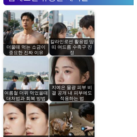
칼라민로션 활용법 땀
더울때 먹는 소금이
띠 여드름 수족구 진
중요한 진짜 이유
정
지예은 물광 피부 비
여름철 더위 먹었을때
결 공개 내 피부에도
대처법과 회복 방법
적용하는 법