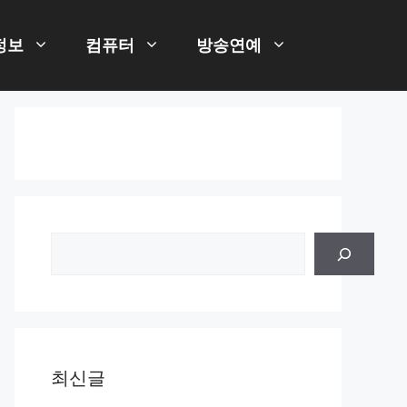
정보
컴퓨터
방송연예
검
색
최신글