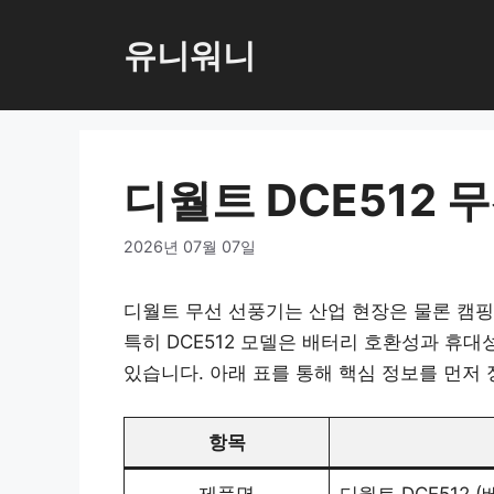
컨
텐
유니워니
츠
로
건
너
디월트 DCE512 
뛰
기
2026년 07월 07일
디월트 무선 선풍기는 산업 현장은 물론 캠핑
특히 DCE512 모델은 배터리 호환성과 휴대
있습니다. 아래 표를 통해 핵심 정보를 먼저
항목
제품명
디월트 DCE512 (