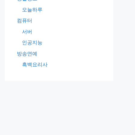
오늘하루
컴퓨터
서버
인공지능
방송연예
흑백요리사