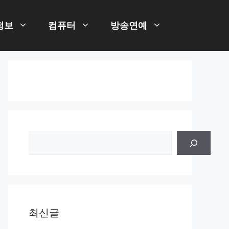
정보
컴퓨터
방송연예
검
색
최신글