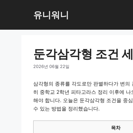
컨
텐
유니워니
츠
로
건
너
둔각삼각형 조건 세
뛰
기
2026년 06월 22일
삼각형의 종류를 각도로만 판별하다가 변의 길
히 중학교 2학년 피타고라스 정리 이후에 
해야 합니다. 오늘은 둔각삼각형 조건을 중심
수 있는 방법을 정리했습니다.
목차