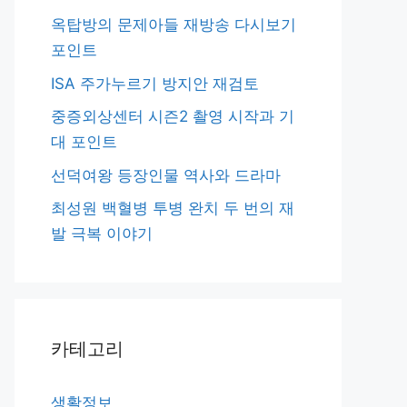
옥탑방의 문제아들 재방송 다시보기
포인트
ISA 주가누르기 방지안 재검토
중증외상센터 시즌2 촬영 시작과 기
대 포인트
선덕여왕 등장인물 역사와 드라마
최성원 백혈병 투병 완치 두 번의 재
발 극복 이야기
카테고리
생활정보