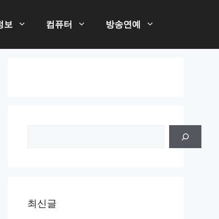
정보
컴퓨터
방송연예
검
색
최신글