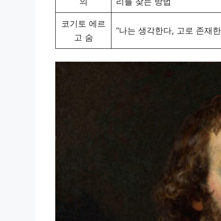
의
리를 찾는 방법
코기토 에르
“나는 생각한다, 고로 존재한
고 숨