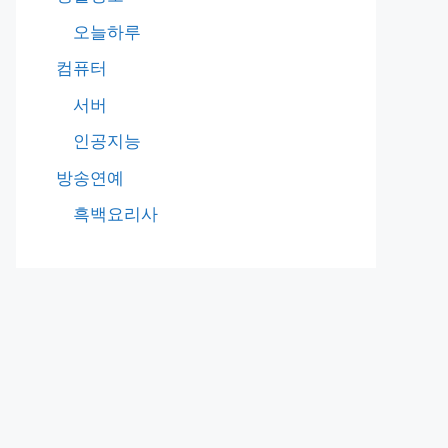
오늘하루
컴퓨터
서버
인공지능
방송연예
흑백요리사