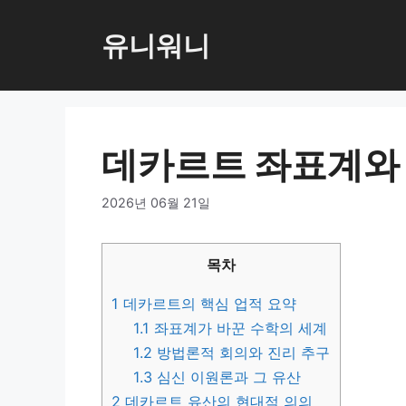
컨
텐
유니워니
츠
로
건
너
데카르트 좌표계와
뛰
기
2026년 06월 21일
목차
1
데카르트의 핵심 업적 요약
1.1
좌표계가 바꾼 수학의 세계
1.2
방법론적 회의와 진리 추구
1.3
심신 이원론과 그 유산
2
데카르트 유산의 현대적 의의