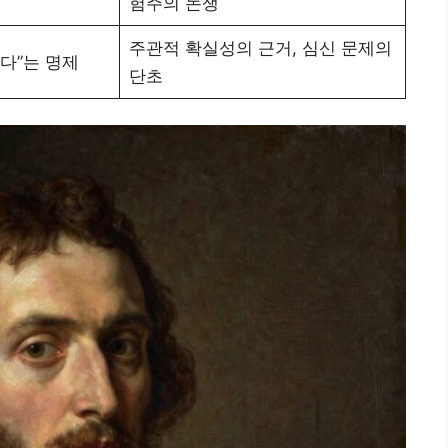
험주의 논쟁
주관적 확실성의 근거, 심신 문제의
다”는 명제
단초