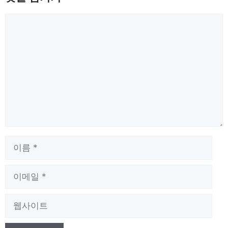
댓
글
이
름
이
메
일
웹
사