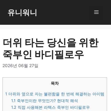
컨
텐
유니워니
메
츠
로
뉴
건
너
더위 타는 당신을 위한
뛰
죽부인 바디필로우
기
2026년 06월 27일
목차
1
더위와 옆으로 자는 불편함을 한 번에 해결하는 아이템
1.1
죽부인이란 무엇인가? 현대적 해석
1.2
직접 사용해본 라텍스 죽부인 바디필로우