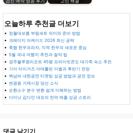
검진 예약 성공 후기
고민 해결
오늘하루 추천글 더보기
정월대보름 부럼세트 의미와 준비 방법
크레이지 아케이드 2026 최신 공략
축협 한우프라자, 지역 한우의 새로운 중심
5월 국내 여행지 추천과 절약 팁
경주블루원리조트 45평 프라이빗콘도 대가족 숙소 추천
기아 타이거즈 아데를린 이별과 후반기 전망
백넘버 내한공연 티켓팅 성공 방법과 공연 정보
변광용 거제시장 당선 소식
순환소수 분수 변환 쉽게 이해하는 방법
다이닛 김다인 대표의 천억 매출 성공 스토리
댓글 남기기