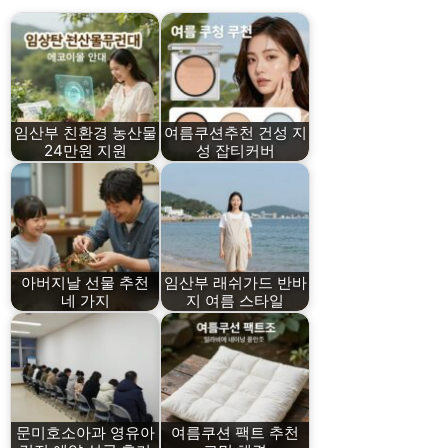
임산부 친환경 농산물
여름쿠션추천 건성 지
24만원 지원
성 잡티커버
아버지날 선물 추천
임산부 래쉬가드 반바
네 가지
지 여름 스타일
문미호소아과 영유아
여름쿠션 팩트 추천