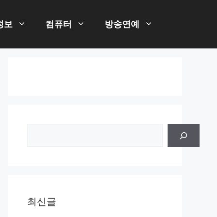
정보
컴퓨터
방송연예
검
색
최신글