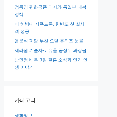
정동영 평화공존 의지와 통일부 대북
정책
미 해병대 자폭드론, 한반도 첫 실사
격 성공
음문석 폐암 부친 오열 유퀴즈 눈물
세라젬 기술자료 유출 공정위 과징금
반민정 배우 9월 결혼 소식과 연기 인
생 이야기
카테고리
생활정보