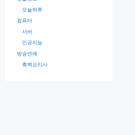
오늘하루
컴퓨터
서버
인공지능
방송연예
흑백요리사