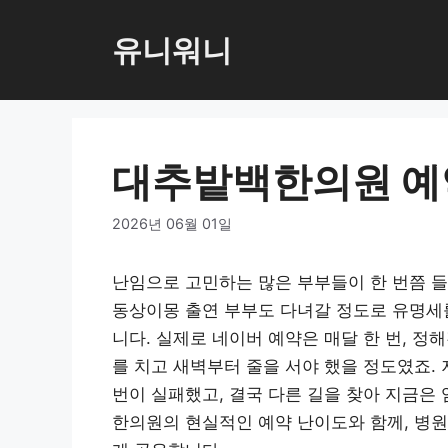
컨
텐
유니워니
츠
로
건
너
대추밭백한의원 예
뛰
기
2026년 06월 01일
난임으로 고민하는 많은 부부들이 한 번쯤 
동상이몽 출연 부부도 다녀갈 정도로 유명세를
니다. 실제로 네이버 예약은 매달 한 번, 
를 치고 새벽부터 줄을 서야 했을 정도였죠.
번이 실패했고, 결국 다른 길을 찾아 지금은
한의원의 현실적인 예약 난이도와 함께, 병원