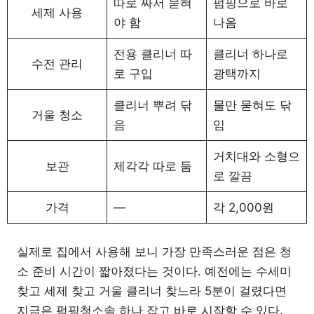
따로 짜서 묻혀
펌핑으로 바로
세제 사용
야 함
나옴
전용 클리너 따
클리너 하나로
수전 관리
로 구입
광택까지
클리너 뿌려 닦
물만 묻혀도 닦
거울 청소
음
임
거치대와 소형으
보관
제각각 따로 둠
로 깔끔
가격
—
각 2,000원
실제로 집에서 사용해 보니 가장 만족스러운 점은 청
소 준비 시간이 짧아졌다는 것이다. 예전에는 수세미
찾고 세제 찾고 거울 클리너 찾느라 5분이 걸렸다면
지금은 펌핑청소솔 하나 잡고 바로 시작할 수 있다.