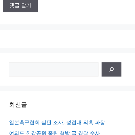
이
트
검
색
최신글
일본축구협회 심판 조사, 성접대 의혹 파장
여의도 한강공원 폭탄 협박 글 경찰 수사