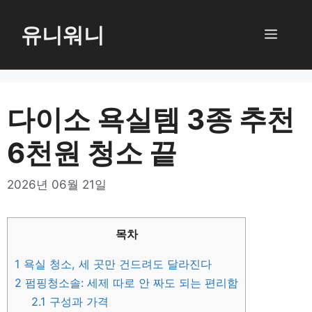
컨
텐
유니워니
메
츠
로
뉴
건
너
다이소 욕실템 3종 추천
뛰
6천원 청소 끝
기
2026년 06월 21일
목차
1
욕실 청소, 세 곳만 건드려도 달라진다
2
펌핑청소솔: 세제 따로 안 짜도 되는 편리함
2.1
구성과 가격