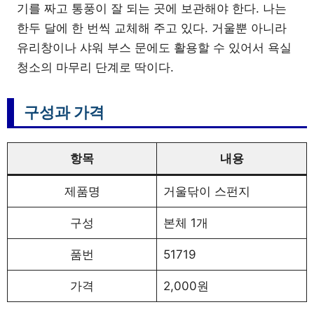
기를 짜고 통풍이 잘 되는 곳에 보관해야 한다. 나는
한두 달에 한 번씩 교체해 주고 있다. 거울뿐 아니라
유리창이나 샤워 부스 문에도 활용할 수 있어서 욕실
청소의 마무리 단계로 딱이다.
구성과 가격
항목
내용
제품명
거울닦이 스펀지
구성
본체 1개
품번
51719
가격
2,000원