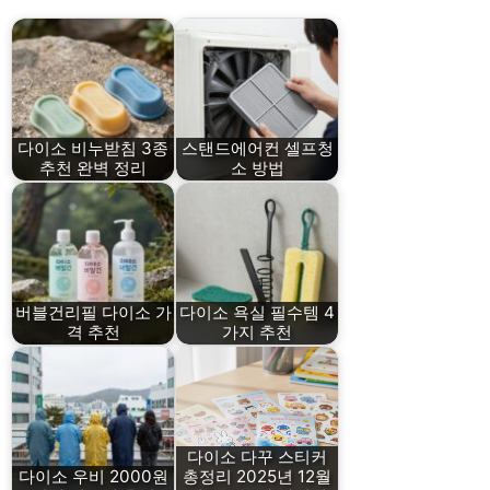
다이소 비누받침 3종
스탠드에어컨 셀프청
추천 완벽 정리
소 방법
버블건리필 다이소 가
다이소 욕실 필수템 4
격 추천
가지 추천
다이소 다꾸 스티커
다이소 우비 2000원
총정리 2025년 12월