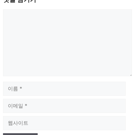
댓
글
이
름
이
메
일
웹
사