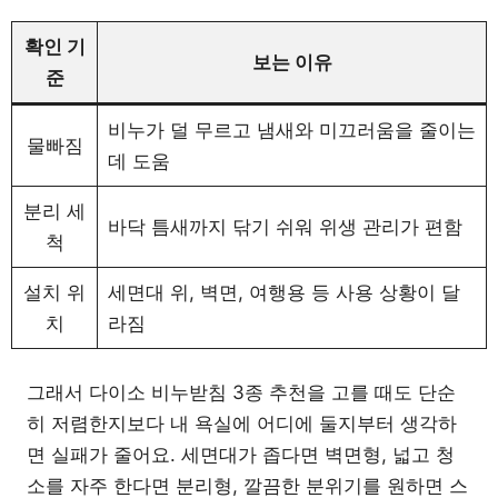
확인 기
보는 이유
준
비누가 덜 무르고 냄새와 미끄러움을 줄이는
물빠짐
데 도움
분리 세
바닥 틈새까지 닦기 쉬워 위생 관리가 편함
척
설치 위
세면대 위, 벽면, 여행용 등 사용 상황이 달
치
라짐
그래서 다이소 비누받침 3종 추천을 고를 때도 단순
히 저렴한지보다 내 욕실에 어디에 둘지부터 생각하
면 실패가 줄어요. 세면대가 좁다면 벽면형, 넓고 청
소를 자주 한다면 분리형, 깔끔한 분위기를 원하면 스