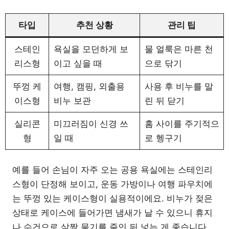
타입
추천 상황
관리 팁
스테인
욕실을 모던하게 보
물 얼룩은 마른 천
리스형
이고 싶을 때
으로 닦기
뚜껑 케
여행, 캠핑, 외출용
사용 후 비누를 말
이스형
비누 보관
린 뒤 닫기
실리콘
미끄러짐이 신경 쓰
홈 사이를 주기적으
형
일 때
로 헹구기
예를 들어 손님이 자주 오는 공용 욕실에는 스테인리
스형이 단정해 보이고, 운동 가방이나 여행 파우치에
는 뚜껑 있는 케이스형이 실용적이에요. 비누가 젖은
상태로 케이스에 들어가면 냄새가 날 수 있으니 휴지
나 수건으로 살짝 물기를 줄인 뒤 넣는 게 좋습니다.