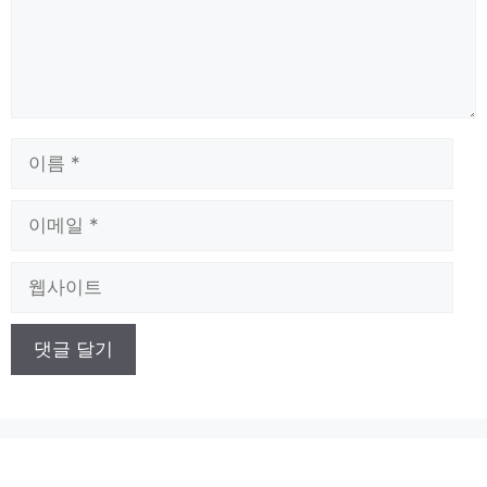
이
름
이
메
일
웹
사
이
트