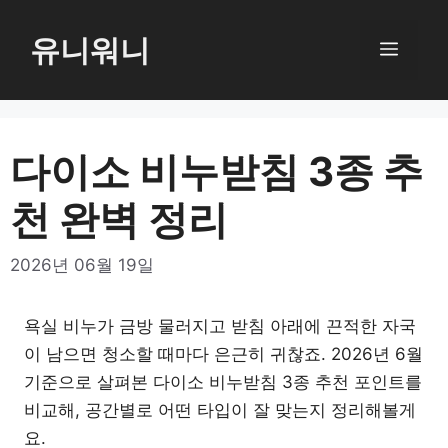
컨
텐
유니워니
메
츠
로
뉴
건
너
다이소 비누받침 3종 추
뛰
천 완벽 정리
기
2026년 06월 19일
욕실 비누가 금방 물러지고 받침 아래에 끈적한 자국
이 남으면 청소할 때마다 은근히 귀찮죠. 2026년 6월
기준으로 살펴본 다이소 비누받침 3종 추천 포인트를
비교해, 공간별로 어떤 타입이 잘 맞는지 정리해볼게
요.