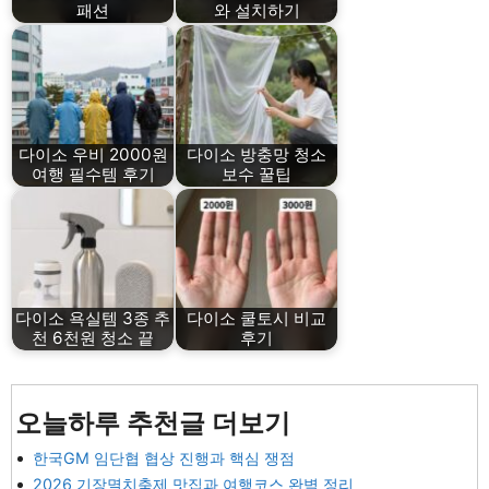
패션
와 설치하기
다이소 우비 2000원
다이소 방충망 청소
여행 필수템 후기
보수 꿀팁
다이소 욕실템 3종 추
다이소 쿨토시 비교
천 6천원 청소 끝
후기
오늘하루 추천글 더보기
한국GM 임단협 협상 진행과 핵심 쟁점
2026 기장멸치축제 맛집과 여행코스 완벽 정리