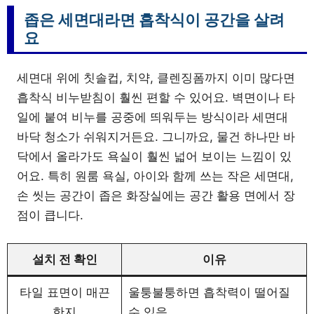
좁은 세면대라면 흡착식이 공간을 살려
요
세면대 위에 칫솔컵, 치약, 클렌징폼까지 이미 많다면
흡착식 비누받침이 훨씬 편할 수 있어요. 벽면이나 타
일에 붙여 비누를 공중에 띄워두는 방식이라 세면대
바닥 청소가 쉬워지거든요. 그니까요, 물건 하나만 바
닥에서 올라가도 욕실이 훨씬 넓어 보이는 느낌이 있
어요. 특히 원룸 욕실, 아이와 함께 쓰는 작은 세면대,
손 씻는 공간이 좁은 화장실에는 공간 활용 면에서 장
점이 큽니다.
설치 전 확인
이유
타일 표면이 매끈
울퉁불퉁하면 흡착력이 떨어질
한지
수 있음