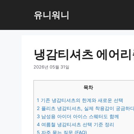
컨
텐
유니워니
츠
로
건
너
냉감티셔츠 에어리
뛰
기
2026년 05월 31일
목차
1
기존 냉감티셔츠의 한계와 새로운 선택
2
플리츠 냉감티셔츠, 실제 착용감이 궁금하
3
남성용 아이더 아이스 스웨터도 함께
4
여름철 냉감티셔츠 선택 기준 정리
5
자주 묻는 질문 (FAQ)