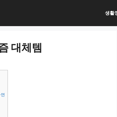
생활
즘 대체템
다면