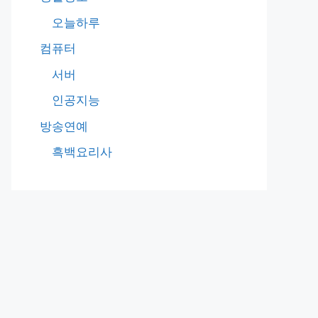
오늘하루
컴퓨터
서버
인공지능
방송연예
흑백요리사