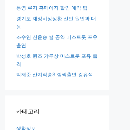
통영 루지 홈페이지 할인 예약 팁
경기도 재정비상상황 선언 원인과 대
응
조수연 신윤승 썸 공약 미스트롯 포유
출연
박성호 원조 갸루상 미스트롯 포유 출
격
박해준 산지직송3 깜짝출연 강유석
카테고리
생활정보