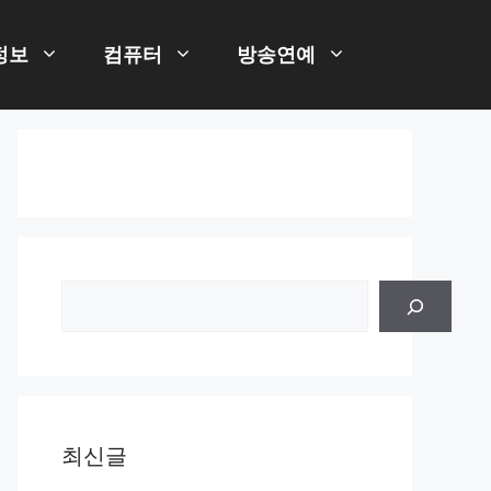
정보
컴퓨터
방송연예
검
색
최신글