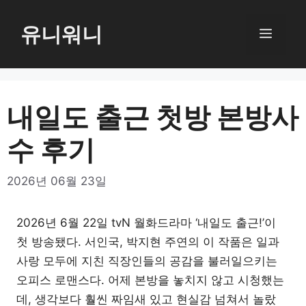
컨
텐
유니워니
메
츠
로
뉴
건
너
내일도 출근 첫방 본방사
뛰
수 후기
기
2026년 06월 23일
2026년 6월 22일 tvN 월화드라마 ‘내일도 출근!’이
첫 방송됐다. 서인국, 박지현 주연의 이 작품은 일과
사랑 모두에 지친 직장인들의 공감을 불러일으키는
오피스 로맨스다. 어제 본방을 놓치지 않고 시청했는
데, 생각보다 훨씬 짜임새 있고 현실감 넘쳐서 놀랐