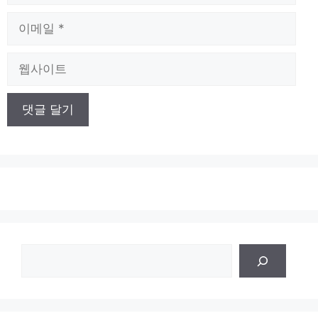
름
이
메
일
웹
사
이
트
검
색