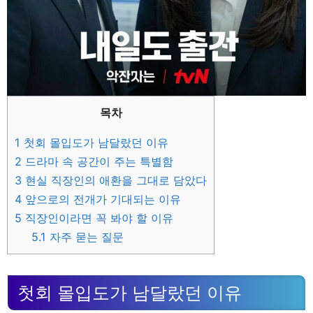
목차
1
첫회 몰입도가 남달랐던 이유
2
드라마 속 공간이 주는 특별함
3
현실 직장인의 애환을 그대로 담았다
4
앞으로의 전개가 기대되는 이유
5
직장인이라면 꼭 봐야 할 이유
5.1
자주 묻는 질문
첫회 몰입도가 남달랐던 이유