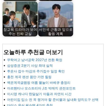
참교육 드라마가 보여
서인국 근황과 앞으로
주는 진짜 교실
활동 계획
오늘하루 추천글 더보기
무학여고 남녀공학 2027년 전환 확정
삼성증권 2분기 사상 최대 실적
투운사 접수 마감과 추가접수 일정 확인
홍천 계곡 펜션 몸만 가면 힐링
백운계곡글램핑 여름 물놀이 바베큐 총정리
아르헨티나 오스트리아 J조 빅매치 관전포인트
이시영 캐나다 한달살기 아들과 자연의 시간
어린이집 입소 전 꼭 챙겨야 할 준비물과 실내화 양치도구 선택
다이소 욕실 필수템 4가지 추천