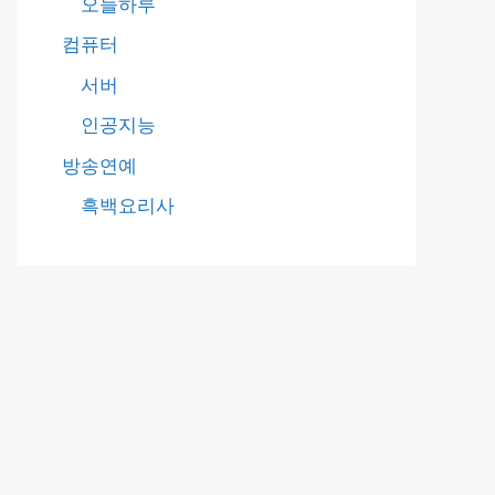
오늘하루
컴퓨터
서버
인공지능
방송연예
흑백요리사