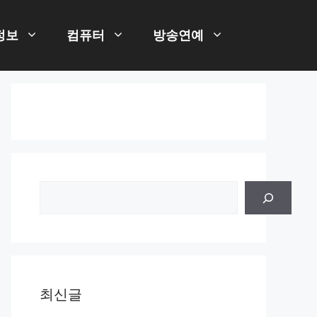
정보
컴퓨터
방송연예
검
색
최신글