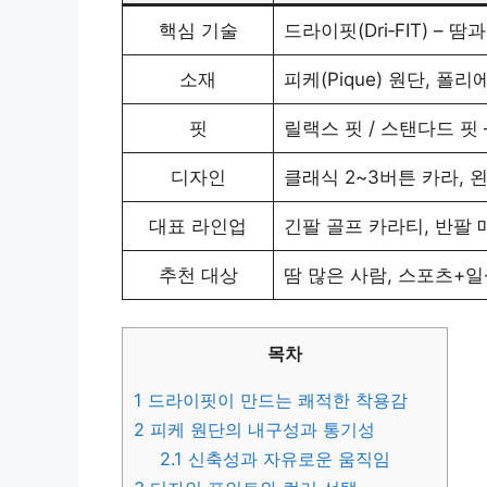
핵심 기술
드라이핏(Dri‑FIT) –
소재
피케(Pique) 원단, 폴
핏
릴랙스 핏 / 스탠다드 핏
디자인
클래식 2~3버튼 카라, 
대표 라인업
긴팔 골프 카라티, 반팔 
추천 대상
땀 많은 사람, 스포츠+일
목차
1
드라이핏이 만드는 쾌적한 착용감
2
피케 원단의 내구성과 통기성
2.1
신축성과 자유로운 움직임