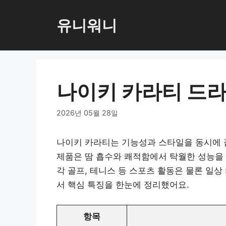
컨
텐
유니워니
츠
로
건
너
나이키 카라티 드라
뛰
기
2026년 05월 28일
나이키 카라티는 기능성과 스타일을 동시에 
제품은 땀 흡수와 쾌적함에서 탁월한 성능을 
각 골프, 테니스 등 스포츠 활동은 물론 일
서 핵심 특징을 한눈에 정리했어요.
항목