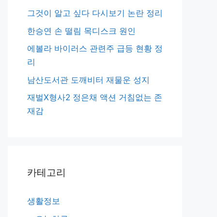
그것이 알고 싶다 다시보기 논란 정리
한승연 손 떨림 목디스크 원인
에볼라 바이러스 관련주 급등 현황 정
리
남산도서관 도깨비터 재물운 성지
재벌X형사2 정은채 액션 거침없는 존
재감
카테고리
생활정보