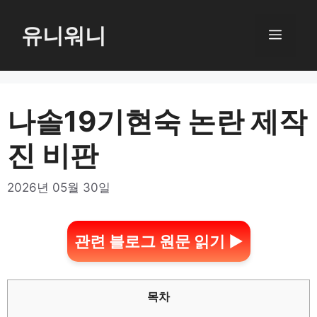
컨
텐
유니워니
메
츠
로
뉴
건
너
나솔19기현숙 논란 제작
뛰
진 비판
기
2026년 05월 30일
관련 블로그 원문 읽기 ▶
목차