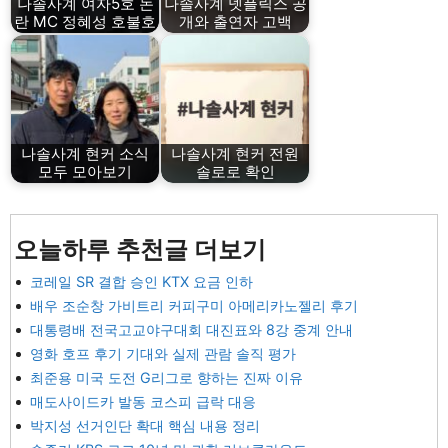
나솔사계 여자5호 논
나솔사계 넷플릭스 공
란 MC 정혜성 호불호
개와 출연자 고백
나솔사계 현커 소식
나솔사계 현커 전원
모두 모아보기
솔로로 확인
오늘하루 추천글 더보기
코레일 SR 결합 승인 KTX 요금 인하
배우 조순창 가비트리 커피구미 아메리카노젤리 후기
대통령배 전국고교야구대회 대진표와 8강 중계 안내
영화 호프 후기 기대와 실제 관람 솔직 평가
최준용 미국 도전 G리그로 향하는 진짜 이유
매도사이드카 발동 코스피 급락 대응
박지성 선거인단 확대 핵심 내용 정리