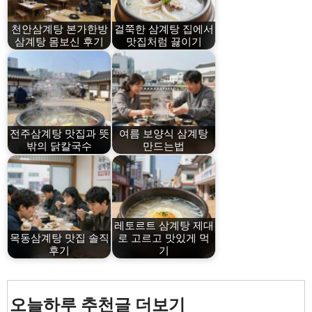
천안삼계탕 본가한방
걸쭉한 삼계탕 집에서
삼계탕 몸보신 후기
맛집처럼 끓이기
전주삼계탕 맛집과 뜻
여름 보양식 삼계탕
밖의 닭칼국수
만드는법
레토르트 삼계탕 제대
목동삼계탕 맛집 솔직
로 고르고 맛있게 먹
후기
기
오늘하루 추천글 더보기