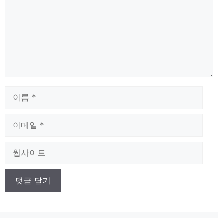
이
름
이
메
일
웹
사
이
트