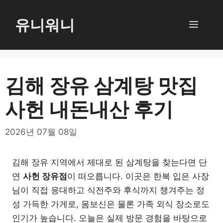
컨
텐
유니워니
메
츠
로
뉴
건
너
김해 장유 삼계탕 맛집
뛰
사헌 내돈내산 후기
기
2026년 07월 08일
김해 장유 지역에서 제대로 된 삼계탕을 찾는다면 단
연
사헌 장유점
이 떠오릅니다. 이곳은 한복 입은 사장
님이 직접 응대하고 식전주와 후식까지 챙겨주는 정
성 가득한 가게로, 몸보신은 물론 가족 외식 장소로도
인기가 높습니다. 오늘은 실제 방문 경험을 바탕으로