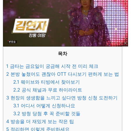
목차
1
금타는 금요일이 궁금해 시작 전 미리 체크
2
본방 놓쳤어도 괜찮아 OTT 다시보기 편하게 보는 법
2.1
웨이브와 티빙에서 찾아보기
2.2
공식 채널과 무료 하이라이트
3
현장의 생생함을 느끼고 싶다면 방청 신청 도전하기
3.1
어디서 어떻게 신청하나요
3.2
방청 당첨 후 꼭 준비할 것들
4
방송을 더 재밌게 보는 작은 팁
5
정리하면 이렇게 준비하세요