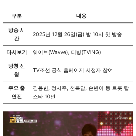
구분
내용
방송 시
2025년 12월 26일(금) 밤 10시 첫 방송
간
다시보기
웨이브(Wavve), 티빙(TVING)
방청 신
TV조선 공식 홈페이지 시청자 참여
청
주요 출
김용빈, 정서주, 천록담, 손빈아 등 트롯 탑
연진
스타 10인