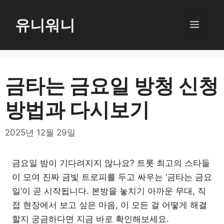
컨
텐
유니워니
메
츠
로
뉴
건
너
금타는 금요일 방청 신청
뛰
방법과 다시보기
기
2025년 12월 29일
금요일 밤이 기다려지지 않나요? 트롯 최고의 스타들
이 모여 진짜 금빛 트로피를 두고 싸우는 ‘금타는 금요
일’이 곧 시작됩니다. 본방을 놓치기 아까운 무대, 직
접 현장에서 보고 싶은 마음, 이 모든 걸 어떻게 해결
할지 궁금하다면 지금 바로 확인해보세요.