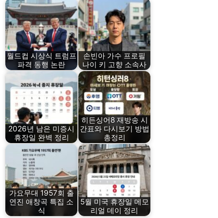
월드컵 시상식 트럼프
손빈아 가수 프로필
파격 동행 논란
나이 키 고향 소속사
히든싱어8 재방송 시
2026년 남은 미증시
간표와 다시보기 방법
휴장일 완벽 정리
총정리
가요무대 1957회 출
연진 애창곡 특집 소
5월 미국 휴장일 메모
식
리얼 데이 정리