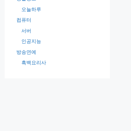
오늘하루
컴퓨터
서버
인공지능
방송연예
흑백요리사