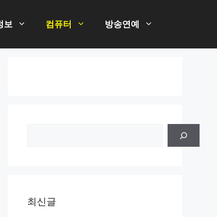
정보
컴퓨터
방송연예
검
색
최신글