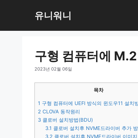
컨
텐
유니워니
츠
로
건
너
구형 컴퓨터에 M.
뛰
기
2023년 02월 06일
목차
1
구형 컴퓨터에 UEFI 방식의 윈도우11 설치
2
CLOVA 동작원리
3
클로버 설치방법(BDU)
3.1
클로버 설치후 NVME드라이버 추가 
3.2
클로버 설치후 NVME드라이버 이미지