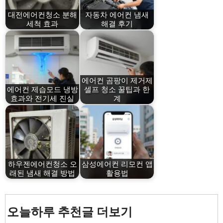
대전에어컨청소 분해
자동차 에어컨 냄새
세척 효과
해결 후기
에어컨 곰팡이 제거제
에어컨 제습모드 냉방
셀프 청소 꿀팁과 한
효과와 전기세 진실
계
하우젠에어컨청소 오
삼성에어컨 리모컨 앱
래된 냄새 해결 방법
활용법
오늘하루 추천글 더보기