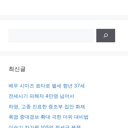
검
색
최신글
배우 시미즈 료타로 별세 향년 37세
전세사기 피해자 4만명 넘어서
하영, 고종 진료한 증조부 집안 화제
폭염 중대경보 확대 극한 더위 대비법
이승기 차가원 105억 전세금 분쟁