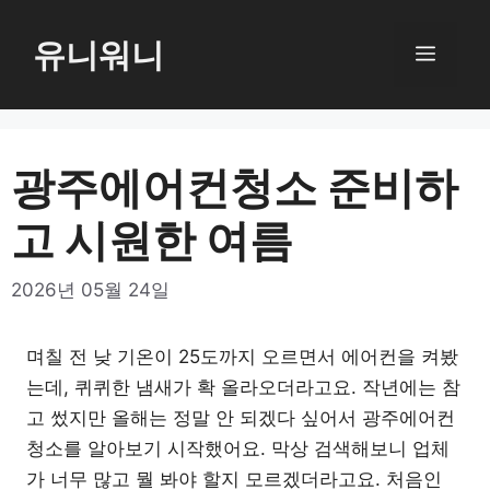
컨
텐
유니워니
메
츠
로
뉴
건
너
광주에어컨청소 준비하
뛰
고 시원한 여름
기
2026년 05월 24일
며칠 전 낮 기온이 25도까지 오르면서 에어컨을 켜봤
는데, 퀴퀴한 냄새가 확 올라오더라고요. 작년에는 참
고 썼지만 올해는 정말 안 되겠다 싶어서 광주에어컨
청소를 알아보기 시작했어요. 막상 검색해보니 업체
가 너무 많고 뭘 봐야 할지 모르겠더라고요. 처음인