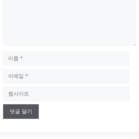
이
름
이
메
일
웹
사
이
트