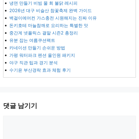
냉면 만들기 비빔 물 회 불닭 레시피
2026년 대구 비슬산 참꽃축제 완벽 가이드
벽걸이에어컨 가스충전 시원해지는 진짜 이유
돈키호테 마늘참깨로 요리하는 특별한 맛
중간계 넷플릭스 결말 시즌2 총정리
유분 잡는 여름쿠션팩트
카네이션 만들기 손쉬운 방법
가평 워터파크 펜션 올인원 패키지
야구 직관 팁과 경기 분석
수기윤 부산경락 효과 체험 후기
댓글 남기기
댓
글