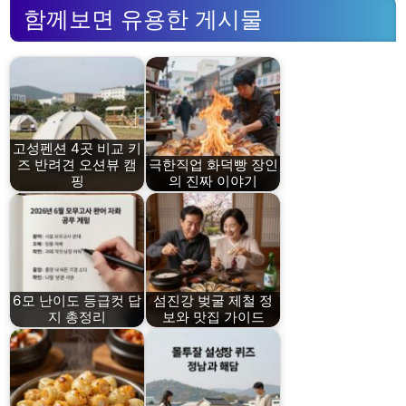
함께보면 유용한 게시물
고성펜션 4곳 비교 키
즈 반려견 오션뷰 캠
극한직업 화덕빵 장인
핑
의 진짜 이야기
6모 난이도 등급컷 답
섬진강 벚굴 제철 정
지 총정리
보와 맛집 가이드