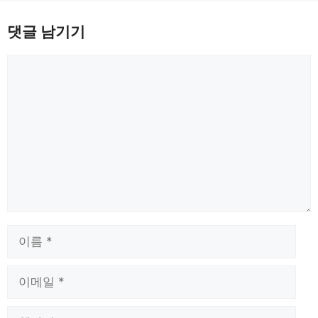
댓글 남기기
댓
글
이
름
이
메
일
웹