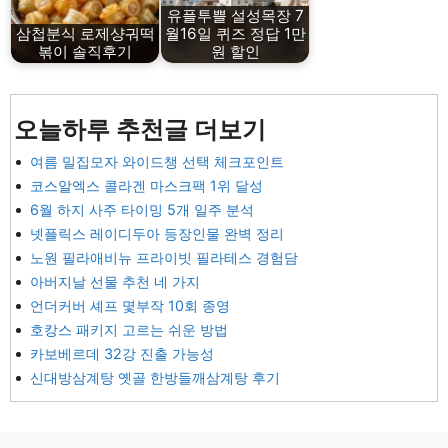
유플투쁠 설성목장 7
삼첩분식 로제샹궈떡
월16일 퀴즈 정답 1만
볶이 솔직후기
원 할인
오늘하루 추천글 더보기
여름 밀집모자 와이드챙 선택 체크포인트
코스알엑스 콜라겐 마스크팩 1위 달성
6월 하지 사주 타이밍 5개 일주 분석
넷플릭스 레이디두아 등장인물 완벽 정리
노원 필라애비뉴 프라이빗 필라테스 경험담
아버지날 선물 추천 네 가지
언더커버 셰프 몇부작 10회 종영
호캉스 패키지 고르는 쉬운 방법
카보베르데 32강 진출 가능성
신대방삼계탕 옛골 한방들깨삼계탕 후기