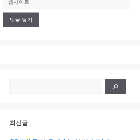
사
이
트
검
색
최신글