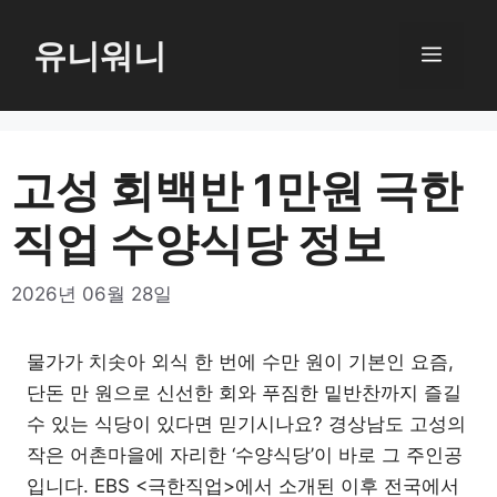
컨
텐
유니워니
메
츠
로
뉴
건
너
고성 회백반 1만원 극한
뛰
직업 수양식당 정보
기
2026년 06월 28일
물가가 치솟아 외식 한 번에 수만 원이 기본인 요즘,
단돈 만 원으로 신선한 회와 푸짐한 밑반찬까지 즐길
수 있는 식당이 있다면 믿기시나요? 경상남도 고성의
작은 어촌마을에 자리한 ‘수양식당’이 바로 그 주인공
입니다. EBS <극한직업>에서 소개된 이후 전국에서