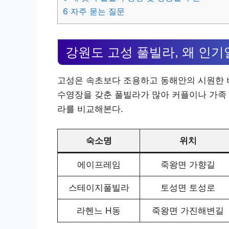
6
자주 묻는 질문
강원도 고성 풀빌라, 왜 인기
고성은 속초보다 조용하고 동해안의 시원한 바
수영장을 갖춘 풀빌라가 많아 커플이나 가족 
라를 비교해본다.
숙소명
위치
에이프레임
죽왕면 가향길
스테이지풀빌라
토성면 토성로
라헨느 H동
죽왕면 가진해변길