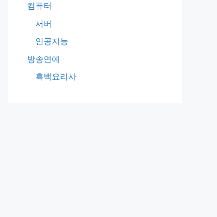
컴퓨터
서버
인공지능
방송연예
흑백요리사