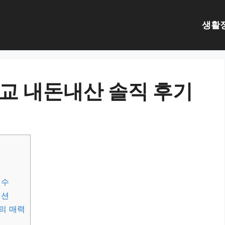
생활
비교 내돈내산 솔직 후기
정수
펜션
의 매력