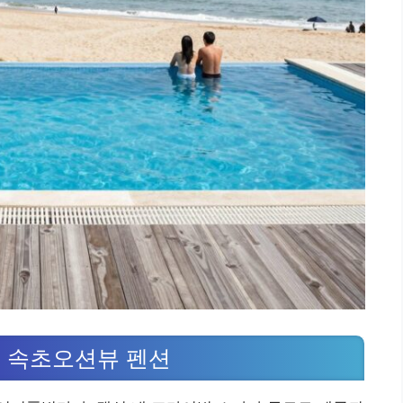
 속초오션뷰 펜션