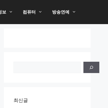
정보
컴퓨터
방송연예
검
색
최신글