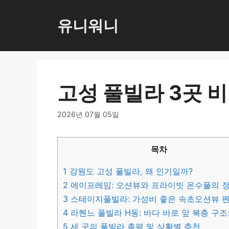
컨
텐
유니워니
츠
로
건
너
고성 풀빌라 3곳 
뛰
기
2026년 07월 05일
목차
1
강원도 고성 풀빌라, 왜 인기일까?
2
에이프레임: 오션뷰와 프라이빗 온수풀의 
3
스테이지풀빌라: 가성비 좋은 속초오션뷰 
4
라헨느 풀빌라 H동: 바다 바로 앞 복층 구조
5
세 곳의 풀빌라 총평 및 상황별 추천