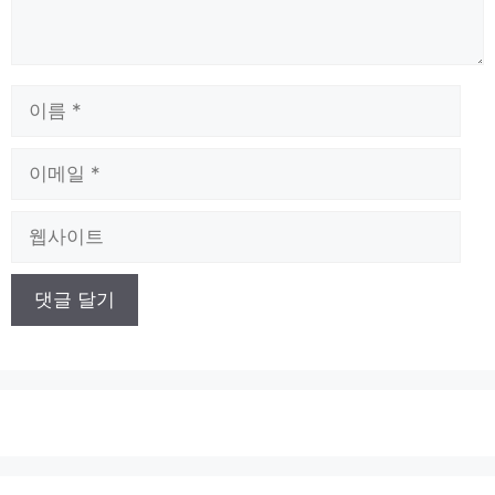
이
름
이
메
일
웹
사
이
트