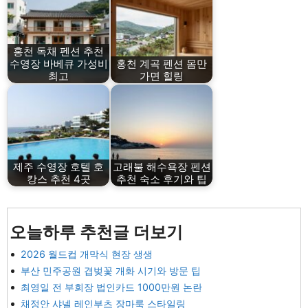
홍천 독채 펜션 추천
수영장 바베큐 가성비
홍천 계곡 펜션 몸만
최고
가면 힐링
제주 수영장 호텔 호
고래불 해수욕장 펜션
캉스 추천 4곳
추천 숙소 후기와 팁
오늘하루 추천글 더보기
2026 월드컵 개막식 현장 생생
부산 민주공원 겹벚꽃 개화 시기와 방문 팁
최영일 전 부회장 법인카드 1000만원 논란
채정안 샤넬 레인부츠 장마룩 스타일링