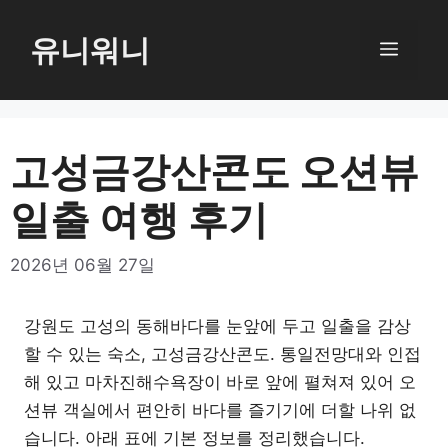
컨
텐
유니워니
메
츠
로
뉴
건
너
고성금강산콘도 오션뷰
뛰
일출 여행 후기
기
2026년 06월 27일
강원도 고성의 동해바다를 눈앞에 두고 일출을 감상
할 수 있는 숙소, 고성금강산콘도. 통일전망대와 인접
해 있고 마차진해수욕장이 바로 앞에 펼쳐져 있어 오
션뷰 객실에서 편안히 바다를 즐기기에 더할 나위 없
습니다. 아래 표에 기본 정보를 정리했습니다.