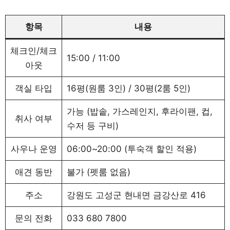
항목
내용
체크인/체크
15:00 / 11:00
아웃
객실 타입
16평(원룸 3인) / 30평(2룸 5인)
가능 (밥솥, 가스레인지, 후라이팬, 컵,
취사 여부
수저 등 구비)
사우나 운영
06:00~20:00 (투숙객 할인 적용)
애견 동반
불가 (펫룸 없음)
주소
강원도 고성군 현내면 금강산로 416
문의 전화
033 680 7800