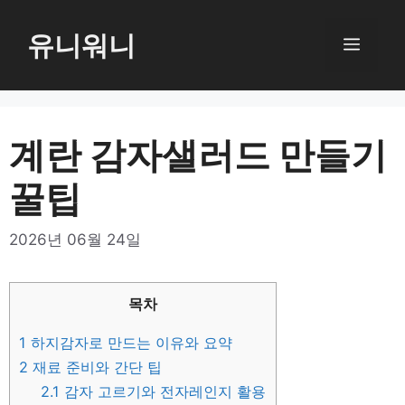
컨
텐
유니워니
메
츠
로
뉴
건
너
계란 감자샐러드 만들기
뛰
꿀팁
기
2026년 06월 24일
목차
1
하지감자로 만드는 이유와 요약
2
재료 준비와 간단 팁
2.1
감자 고르기와 전자레인지 활용