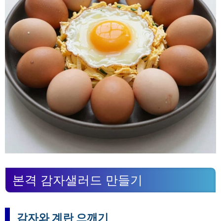
본격 감자샐러드 만들기
감자와 계란 으깨기