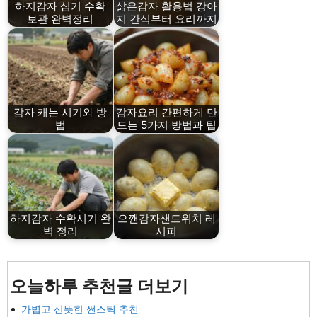
하지감자 심기 수확
삶은감자 활용법 강아
보관 완벽정리
지 간식부터 요리까지
감자 캐는 시기와 방
감자요리 간편하게 만
법
드는 5가지 방법과 팁
하지감자 수확시기 완
으깬감자샌드위치 레
벽 정리
시피
오늘하루 추천글 더보기
가볍고 산뜻한 썬스틱 추천