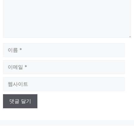
이
름
이
메
일
웹
사
이
트