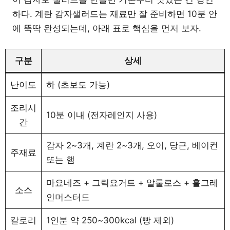
하다. 계란 감자샐러드는 재료만 잘 준비하면 10분 안
에 뚝딱 완성되는데, 아래 표로 핵심을 먼저 보자.
구분
상세
난이도
하 (초보도 가능)
조리시
10분 이내 (전자레인지 사용)
간
감자 2~3개, 계란 2~3개, 오이, 당근, 베이컨
주재료
또는 햄
마요네즈 + 그릭요거트 + 알룰로스 + 홀그레
소스
인머스터드
칼로리
1인분 약 250~300kcal (빵 제외)