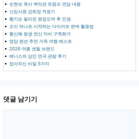
손현보 목사 백악관 트럼프 면담 내용
신입사원 강회장 적응기
황기순 필리핀 원정도박 후 인생
오이 하나로 시작하는 다이어트 완벽 활용법
황신혜 동생 전신 마비 구족화가
영암 펜션 추천 가족 여행 베스트
2026 여름 샌들 브랜드
베니스의 상인 연극 관람 후기
장사의신 비밀 5가지
댓글 남기기
댓
글