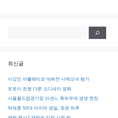
검
색
최신글
이강인 아틀레티코 데뷔전 시메오네 평가
트로이 전쟁 다룬 오디세이 영화
서울월드컵경기장 리센느 축하무대 생생 현장
탁재훈 50대 마지막 생일, 웃픈 하루
재벌 형사2 재방송 일정 시청 팁