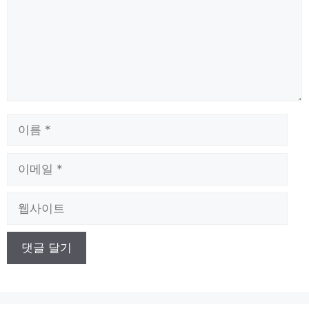
이
름
이
메
일
웹
사
이
트