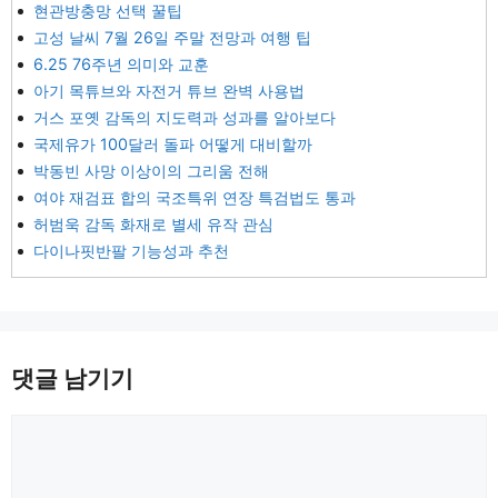
현관방충망 선택 꿀팁
고성 날씨 7월 26일 주말 전망과 여행 팁
6.25 76주년 의미와 교훈
아기 목튜브와 자전거 튜브 완벽 사용법
거스 포옛 감독의 지도력과 성과를 알아보다
국제유가 100달러 돌파 어떻게 대비할까
박동빈 사망 이상이의 그리움 전해
여야 재검표 합의 국조특위 연장 특검법도 통과
허범욱 감독 화재로 별세 유작 관심
다이나핏반팔 기능성과 추천
댓글 남기기
댓
글