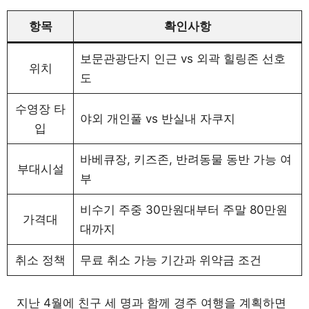
항목
확인사항
보문관광단지 인근 vs 외곽 힐링존 선호
위치
도
수영장 타
야외 개인풀 vs 반실내 자쿠지
입
바베큐장, 키즈존, 반려동물 동반 가능 여
부대시설
부
비수기 주중 30만원대부터 주말 80만원
가격대
대까지
취소 정책
무료 취소 가능 기간과 위약금 조건
지난 4월에 친구 세 명과 함께 경주 여행을 계획하면