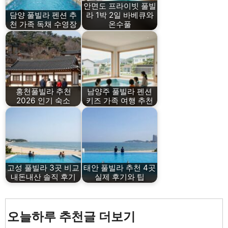
안면도 프라이빗 풀빌
담양 풀빌라 펜션 추
라 1박 2일 바베큐와
천 가족 독채 수영장
온수풀
홍천풀빌라 추천
남양주 풀빌라 펜션
2026 인기 숙소
키즈 가족 여행 추천
고성 풀빌라 3곳 비교
태안 풀빌라 추천 4곳
내돈내산 솔직 후기
실제 후기와 팁
오늘하루 추천글 더보기