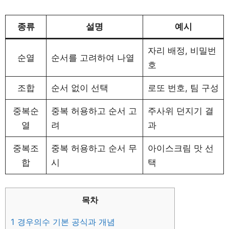
종류
설명
예시
자리 배정, 비밀번
순열
순서를 고려하여 나열
호
조합
순서 없이 선택
로또 번호, 팀 구성
중복순
중복 허용하고 순서 고
주사위 던지기 결
열
려
과
중복조
중복 허용하고 순서 무
아이스크림 맛 선
합
시
택
목차
1
경우의수 기본 공식과 개념