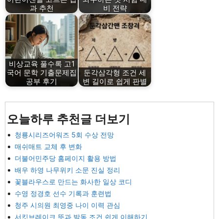
과 추천
비 전략
비상교육 풀수록 고1
국어 문학 기출문제집
둔각삼각형 조건 세
공부 후기
변 길이로 쉽게 판별
오늘하루 추천글 더보기
청룡시리즈어워즈 5회 수상 전망
매쉬매트 교체 후 변화
더불어민주당 홈페이지 활용 방법
배우 하영 나무위키 소문 진실 정리
꽃블라우스로 만드는 화사한 일상 코디
수영 정경호 선수 기록과 훈련법
청주 시의원 최영중 나이 이력 관심
서킷브레이크 뜻과 발동 조건 쉽게 이해하기