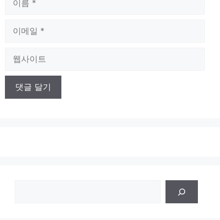
름
이
메
일
웹
사
이
트
검
색