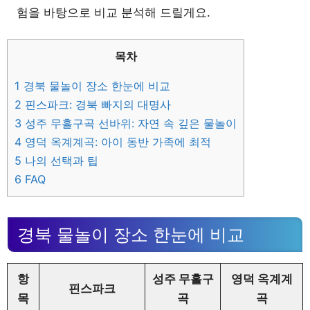
험을 바탕으로 비교 분석해 드릴게요.
목차
1
경북 물놀이 장소 한눈에 비교
2
핀스파크: 경북 빠지의 대명사
3
성주 무흘구곡 선바위: 자연 속 깊은 물놀이
4
영덕 옥계계곡: 아이 동반 가족에 최적
5
나의 선택과 팁
6
FAQ
경북 물놀이 장소 한눈에 비교
항
성주 무흘구
영덕 옥계계
핀스파크
목
곡
곡