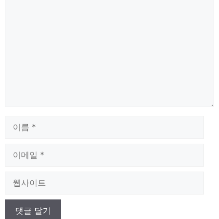
댓
글
이
름
이
메
일
웹
사
이
트