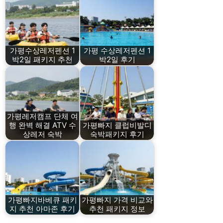
가평수상레저펜션 1
가평 수상레저펜션 1
박2일 패키지 추천
박2일 후기
가평레저캠프 단체 여
행 완벽 해결 ATV 수
가평빠지 클럽비발디
상레저 숙박
숙박패키지 후기
가평빠지바베큐 패키
가평빠지 가격 비교와
지 추천 아마존 후기
추천 패키지 정보