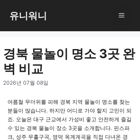
컨
텐
유니워니
메
츠
로
뉴
건
너
경북 물놀이 명소 3곳 완
뛰
벽 비교
기
2026년 07월 08일
여름철 무더위를 피해 경북 지역 물놀이 명소를 찾는
분들이 많습니다. 하지만 어디로 가야 할지 고민이 되
죠. 오늘은 대구 근교에서 가성비 좋고 안전하게 즐길
수 있는 경북 물놀이 장소 3곳을 소개합니다. 핀스파
크, 성주 무흘구곡, 영덕 옥계계곡을 직접 다녀온 경