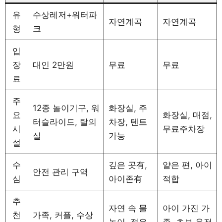
유
수상레저+워터파
자연계곡
자연계곡
형
크
입
장
대인 2만원
무료
무료
료
주
12종 놀이기구, 워
화장실, 주
요
화장실, 매점,
터슬라이드, 탈의
차장, 텐트
시
무료주차장
실
가능
설
수
깊은 곳有,
얕은 편, 아이
안전 관리 구역
심
아이존有
적합
추
자연 속 물
아이 가진 가
천
가족, 커플, 수상
놀이, 젊은
족, 초보 운전