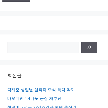
검
색
최신글
탁재훈 생일날 실직과 주식 폭락 악재
타오위안 1.4나노 공장 재추진
청년미래적금 가입조건과 혜택 총정리