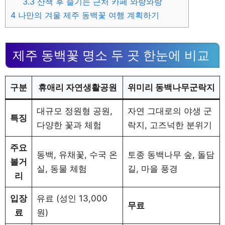
3.3
산책 후 즐기는 근처 카페 와랑와랑
4
나만의 겨울 제주 동백꽃 여행 계획하기
제주 동백꽃 명소 두 곳 한눈에 비교
구분
휴애리 자연생활공원
위미리 동백나무군락지
대규모 정원형 공원,
자연 그대로의 야생 군
특징
다양한 꽃과 체험
락지, 고즈넉한 분위기
주요
동백, 유채꽃, 수국 온
토종 동백나무 숲, 돌담
볼거
실, 동물 체험
길, 마을 풍경
리
입장
유료 (성인 13,000
무료
료
원)