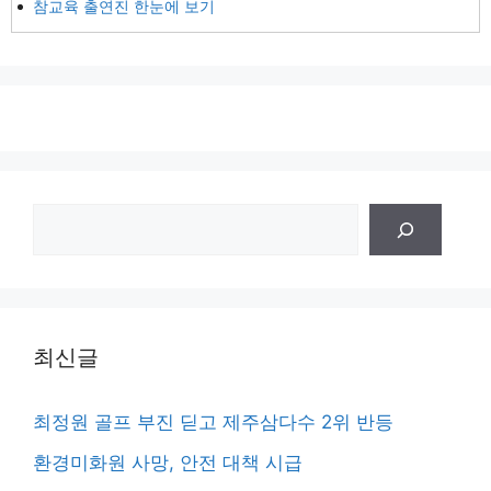
참교육 출연진 한눈에 보기
검
색
최신글
최정원 골프 부진 딛고 제주삼다수 2위 반등
환경미화원 사망, 안전 대책 시급