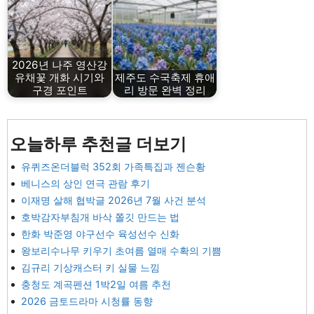
2026년 나주 영산강
유채꽃 개화 시기와
제주도 수국축제 휴애
구경 포인트
리 방문 완벽 정리
오늘하루 추천글 더보기
유퀴즈온더블럭 352회 가족특집과 젠슨황
베니스의 상인 연극 관람 후기
이재명 살해 협박글 2026년 7월 사건 분석
호박감자부침개 바삭 쫄깃 만드는 법
한화 박준영 야구선수 육성선수 신화
왕보리수나무 키우기 초여름 열매 수확의 기쁨
김규리 기상캐스터 키 실물 느낌
충청도 계곡펜션 1박2일 여름 추천
2026 금토드라마 시청률 동향