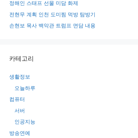
정해인 스태프 선물 미담 화제
전현무 계획 인천 도미찜 먹방 탐방기
손현보 목사 백악관 트럼프 면담 내용
카테고리
생활정보
오늘하루
컴퓨터
서버
인공지능
방송연예