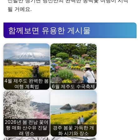
신발만 챙기면 당신만의 완벽한 동백꽃 여행이 시작
될 거예요.
함께보면 유용한 게시물
4월 제주도 완벽한 봄
여행 계획법
6월 제주도 수국축제
2026년 봄 전남 꽃여
행 매화 산수유 진달
경주 봄꽃 가득한 개
래 명소
화 시기와 장소