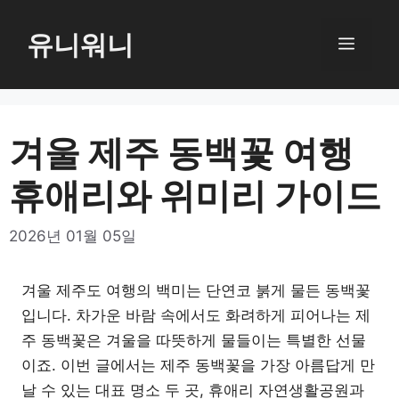
컨
텐
유니워니
메
츠
로
뉴
건
너
겨울 제주 동백꽃 여행
뛰
휴애리와 위미리 가이드
기
2026년 01월 05일
겨울 제주도 여행의 백미는 단연코 붉게 물든 동백꽃
입니다. 차가운 바람 속에서도 화려하게 피어나는 제
주 동백꽃은 겨울을 따뜻하게 물들이는 특별한 선물
이죠. 이번 글에서는 제주 동백꽃을 가장 아름답게 만
날 수 있는 대표 명소 두 곳, 휴애리 자연생활공원과