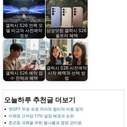
갤럭시 S26 언팩 모
델 비교와 사전예약
삼성닷컴 갤럭시 S26
정보
울트라 혜택
갤럭시 S26 사전예약
갤럭시 S26 예약 접
시작 혜택과 선택 방
수 전략과 혜택
법
오늘하루 추천글 더보기
챗GPT 무료 유료 차이와 합리적 비용 절약
이재명 근저당 17억 설정 배경과 논란
춘곤증 극복을 위한 봄나물과 영양 관리법