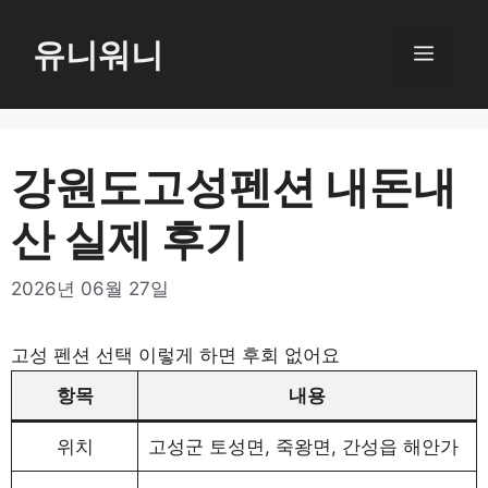
컨
텐
유니워니
메
츠
로
뉴
건
너
강원도고성펜션 내돈내
뛰
산 실제 후기
기
2026년 06월 27일
고성 펜션 선택 이렇게 하면 후회 없어요
항목
내용
위치
고성군 토성면, 죽왕면, 간성읍 해안가