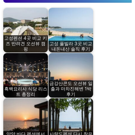
고성펜션 4곳 비교 키
즈 반려견 오션뷰 캠
고성 풀빌라 3곳 비교
핑
내돈내산 솔직 후기
금강산콘도 오션뷰 일
흑백요리사 식당 리스
출과 마차진해변 1박
트 총정리
후기
양양 바다 펜션에서
사량도펜션 다시 찾은