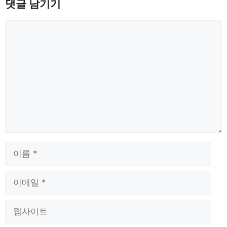
댓글 남기기
댓
글
이
름
이
메
일
웹
사