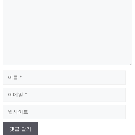
댓
글
이
름
이
메
일
웹
사
이
트