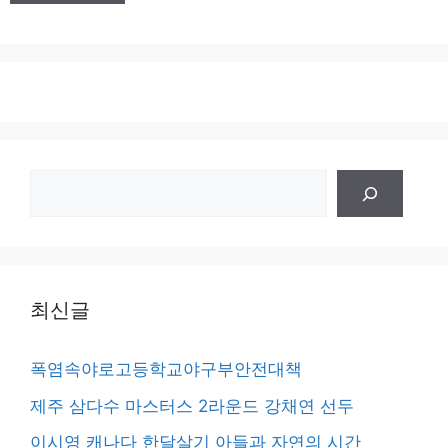
검
색
최신글
폭염속야로고등학교야구부안전대책
제주 삼다수 마스터스 2라운드 강채연 선두
이시영 캐나다 한달살기 아들과 자연의 시간