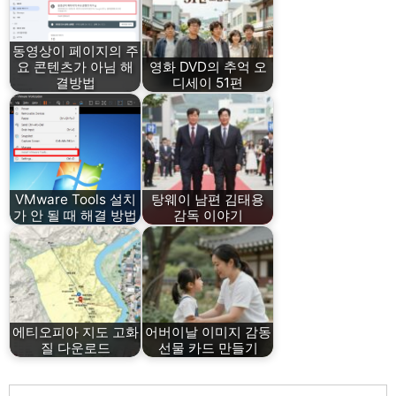
동영상이 페이지의 주
요 콘텐츠가 아님 해
영화 DVD의 추억 오
결방법
디세이 51편
VMware Tools 설치
탕웨이 남편 김태용
가 안 될 때 해결 방법
감독 이야기
에티오피아 지도 고화
어버이날 이미지 감동
질 다운로드
선물 카드 만들기