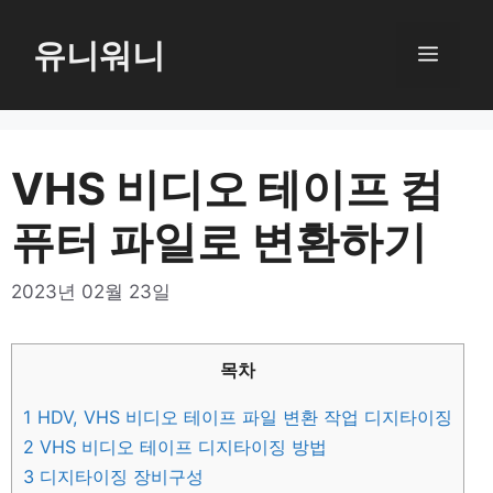
컨
텐
유니워니
메
츠
로
뉴
건
너
VHS 비디오 테이프 컴
뛰
퓨터 파일로 변환하기
기
2023년 02월 23일
목차
1
HDV, VHS 비디오 테이프 파일 변환 작업 디지타이징
2
VHS 비디오 테이프 디지타이징 방법
3
디지타이징 장비구성