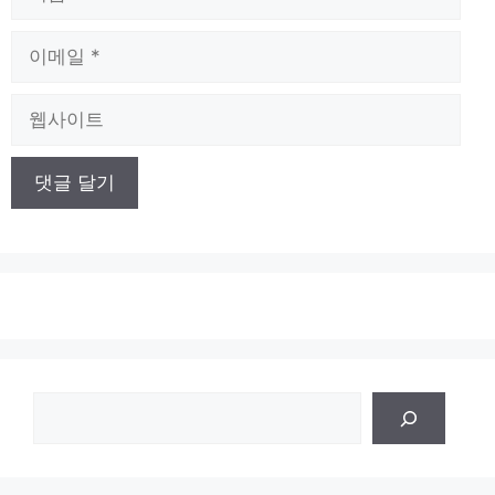
름
이
메
일
웹
사
이
트
검
색