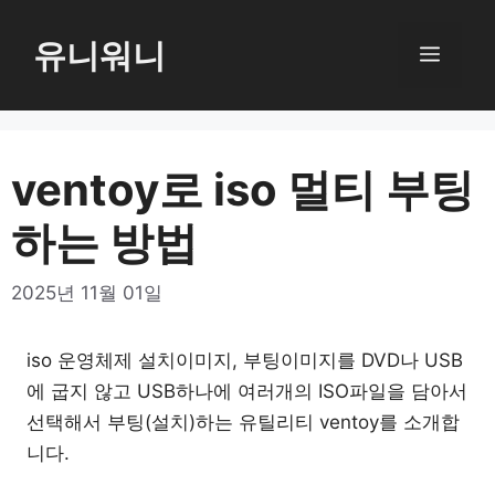
컨
텐
유니워니
메
츠
로
뉴
건
너
ventoy로 iso 멀티 부팅
뛰
하는 방법
기
2025년 11월 01일
iso 운영체제 설치이미지, 부팅이미지를 DVD나 USB
에 굽지 않고 USB하나에 여러개의 ISO파일을 담아서
선택해서 부팅(설치)하는 유틸리티 ventoy를 소개합
니다.